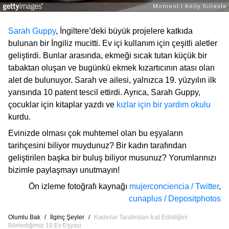
Sarah Guppy
, İngiltere’deki büyük projelere katkıda
bulunan bir İngiliz mucitti. Ev içi kullanım için çeşitli aletler
geliştirdi. Bunlar arasında, ekmeği sıcak tutan küçük bir
tabaktan oluşan ve bugünkü ekmek kızartıcının atası olan
alet de bulunuyor. Sarah ve ailesi, yalnızca 19. yüzyılın ilk
yarısında 10 patent tescil ettirdi. Ayrıca, Sarah Guppy,
çocuklar için kitaplar yazdı ve
kızlar için bir yardım okulu
kurdu.
Evinizde olması çok muhtemel olan bu eşyaların
tarihçesini biliyor muydunuz? Bir kadın tarafından
geliştirilen başka bir buluş biliyor musunuz? Yorumlarınızı
bizimle paylaşmayı unutmayın!
Ön izleme fotoğrafı kaynağı
mujerconciencia / Twitter
,
cunaplus / Depositphotos
Olumlu Bak
/
İlginç Şeyler
/
Kadınlar Tarafından İcat Edildiğini
Bilmediğimiz 10 Ev Eşyası