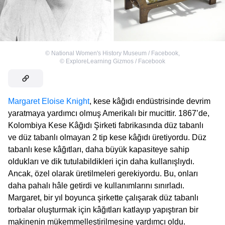
©
National Women's History Museum / Facebook
,
©
ExploreLearning Gizmos / Facebook
Margaret Eloise Knight
, kese kâğıdı endüstrisinde devrim
yaratmaya yardımcı olmuş Amerikalı bir mucittir. 1867’de,
Kolombiya Kese Kâğıdı Şirketi fabrikasında düz tabanlı
ve düz tabanlı olmayan 2 tip kese kâğıdı üretiyordu. Düz
tabanlı kese kâğıtları, daha büyük kapasiteye sahip
oldukları ve dik tutulabildikleri için daha kullanışlıydı.
Ancak, özel olarak üretilmeleri gerekiyordu. Bu, onları
daha pahalı hâle getirdi ve kullanımlarını sınırladı.
Margaret, bir yıl boyunca şirkette çalışarak düz tabanlı
torbalar oluşturmak için kâğıtları katlayıp yapıştıran bir
makinenin mükemmelleştirilmesine yardımcı oldu.