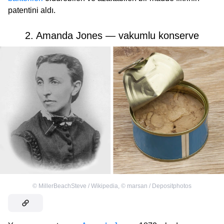
patentini aldı.
2. Amanda Jones — vakumlu konserve
©
MillerBeachSteve / Wikipedia
,
©
marsan / Depositphotos