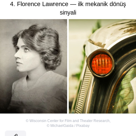
4. Florence Lawrence — ilk mekanik dönüş
sinyali
©
Wisconsin Center for Film and Theater Research
,
©
MichaelGaida / Pixabay