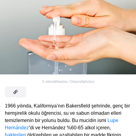
©
elenathewise / Depositphotos
1966 yılında, Kaliforniya’nın Bakersfield şehrinde, genç bir
hemşirelik okulu öğrencisi, su ve sabun olmadan elleri
temizlemenin bir yolunu buldu. Bu mucidin ismi
Lupe
Hernández
’di ve Hernández %60-65 alkol içeren,
bakterileri
öldürebilen ve azaltabilen bir madde fikrinin