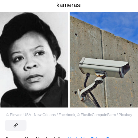
kamerası
©
Elevate USA - New Orleans / Facebook
,
©
ElasticComputeFarm / Pixabay