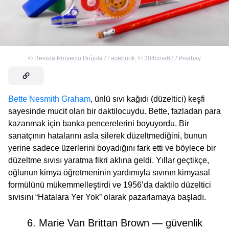
©
Revista Proyecto Brújula / Facebook
,
©
304cina62 / Pixabay
Bette Nesmith Graham
, ünlü sıvı kağıdı (düzeltici) keşfi
sayesinde mucit olan bir daktilocuydu. Bette, fazladan para
kazanmak için banka pencerelerini boyuyordu. Bir
sanatçının hatalarını asla silerek düzeltmediğini, bunun
yerine sadece üzerlerini boyadığını fark etti ve böylece bir
düzeltme sıvısı yaratma fikri aklına geldi. Yıllar geçtikçe,
oğlunun kimya öğretmeninin yardımıyla sıvının kimyasal
formülünü mükemmelleştirdi ve 1956’da daktilo düzeltici
sıvısını “Hatalara Yer Yok” olarak pazarlamaya başladı.
6. Marie Van Brittan Brown — güvenlik