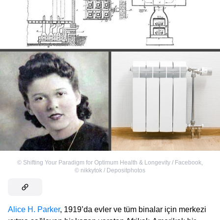
©
Shifting Your Paradigm for Optimum Health & Longevity / Facebook
,
©
nikkytok / Depositphotos
Alice H. Parker
, 1919’da evler ve tüm binalar için merkezi