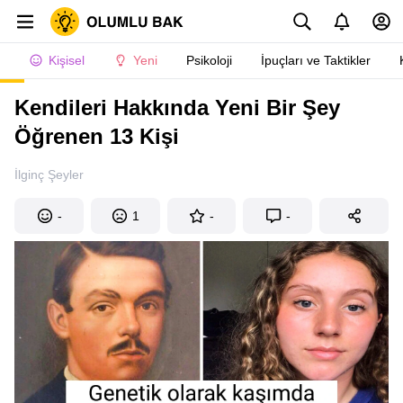
Kişisel
Yeni
Psikoloji
İpuçları ve Taktikler
Kendileri Hakkında Yeni Bir Şey
Öğrenen 13 Kişi
İlginç Şeyler
-
1
-
-