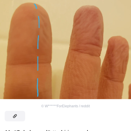
©
W******ForElephants / reddit