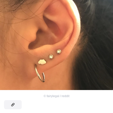
©
fairylegal / reddit