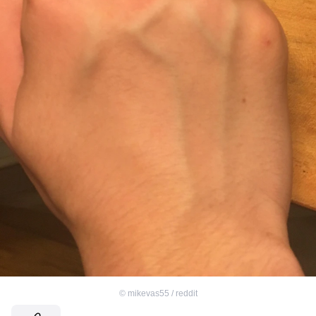
©
mikevas55 / reddit