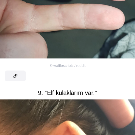
©
wafflescriptz / reddit
9. “Elf kulaklarım var.”