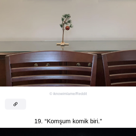
©
iknowimlame/Reddit
19. “Komşum komik biri.”