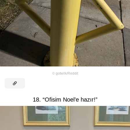
©
gotwilk/Reddit
18. “Ofisim Noel’e hazır!”