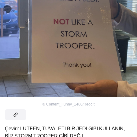
©
Content_Funny_1460/Reddit
Çeviri: LÜTFEN, TUVALETİ BİR JEDİ GİBİ KULLANIN,
BİR STORM TROOPER GİBİ DEĞİL.