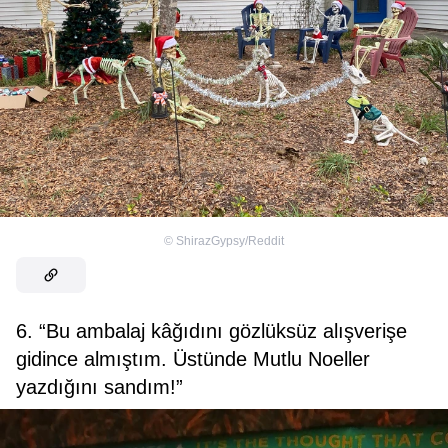
©
ShirazGypsy/Reddit
6. “Bu ambalaj kâğıdını gözlüksüz alışverişe
gidince almıştım. Üstünde Mutlu Noeller
yazdığını sandım!”