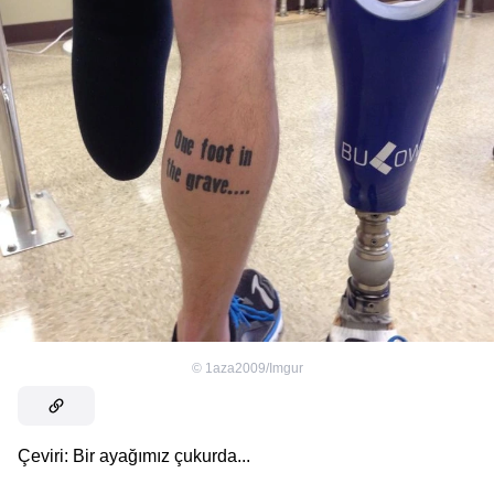
©
1aza2009/Imgur
Çeviri: Bir ayağımız çukurda...