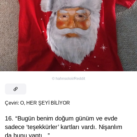
©
hahnsoloii/Reddit
Çeviri: O, HER ŞEYİ BİLİYOR
16. “Bugün benim doğum günüm ve evde
sadece ‘teşekkürler’ kartları vardı. Nişanlım
da bunu yaptı...”