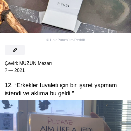
©
HolePunchJim/Reddit
Çeviri: MUZUN Mezarı
? — 2021
12. “Erkekler tuvaleti için bir işaret yapmam
istendi ve aklıma bu geldi.”