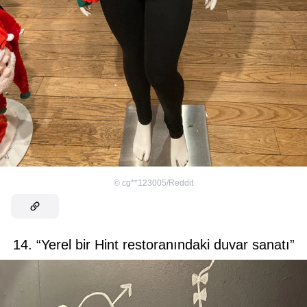
©
cg**123005/Reddit
14. “Yerel bir Hint restoranındaki duvar sanatı”