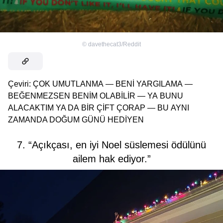
©
davethecat3/Reddit
Çeviri: ÇOK UMUTLANMA — BENİ YARGILAMA —
BEĞENMEZSEN BENİM OLABİLİR — YA BUNU
ALACAKTIM YA DA BİR ÇİFT ÇORAP — BU AYNI
ZAMANDA DOĞUM GÜNÜ HEDİYEN
7. “Açıkçası, en iyi Noel süslemesi ödülünü
ailem hak ediyor.”