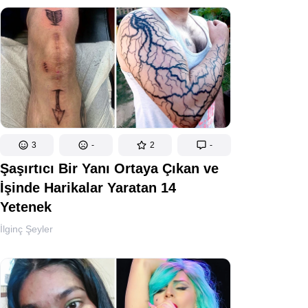
3
-
2
-
Şaşırtıcı Bir Yanı Ortaya Çıkan ve
İşinde Harikalar Yaratan 14
Yetenek
İlginç Şeyler