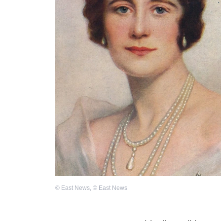
©
East News
,
©
East News