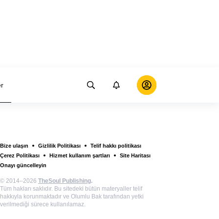
er
Bize ulaşın
Gizlilik Politikası
Telif hakkı politikası
Çerez Politikası
Hizmet kullanım şartları
Site Haritası
Onayı güncelleyin
© 2014–2026
TheSoul Publishing
.
Tüm hakları saklıdır. Bu sitedeki bütün materyaller telif
hakkıyla korunmaktadır ve Olumlu Bak tarafından yetki
verilmediği sürece kullanılamaz.