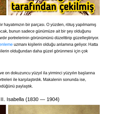
 hayatımızın bir parçası. O yüzden, rötuş yapılmamış
. Ancak, bunun sadece günümüze ait bir şey olduğunu
dır portrelerinin görünümünü düzelttirip güzelleştiriyor.
zenleme
uzmanı kişilerin olduğu anlamına geliyor. Hatta
işilerin olduğundan daha güzel görünmesi için çok
ık ve on dokuzuncu yüzyıl ila yirminci yüzyılın başlarına
portreleri ile karşılaştırdık. Makalenin sonunda ise,
ndüğünü paylaştık.
 II. Isabella (1830 — 1904)