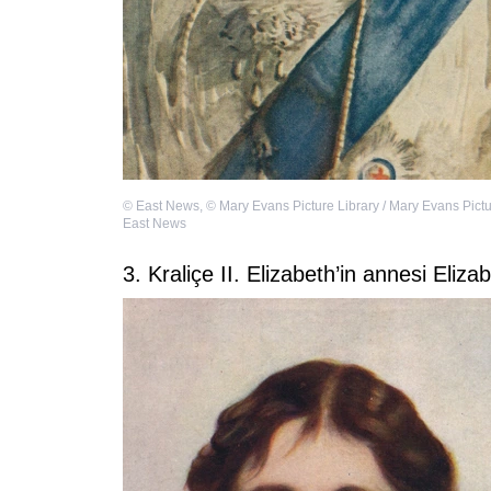
©
East News
,
©
Mary Evans Picture Library / Mary Evans Pictur
East News
3. Kraliçe II. Elizabeth’in annesi El