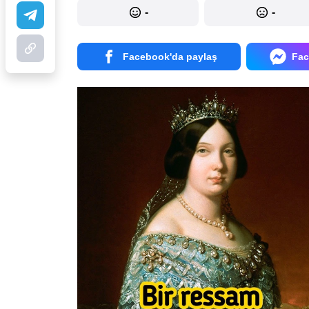
-
-
Facebook'da paylaş
Fac