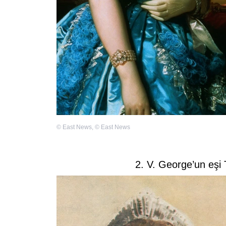
©
East News
,
©
East News
2. V. George’un eşi