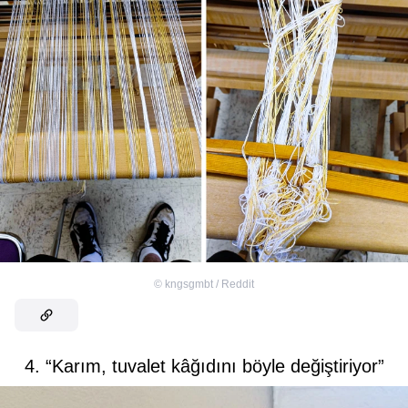
©
kngsgmbt / Reddit
4. “Karım, tuvalet kâğıdını böyle değiştiriyor”