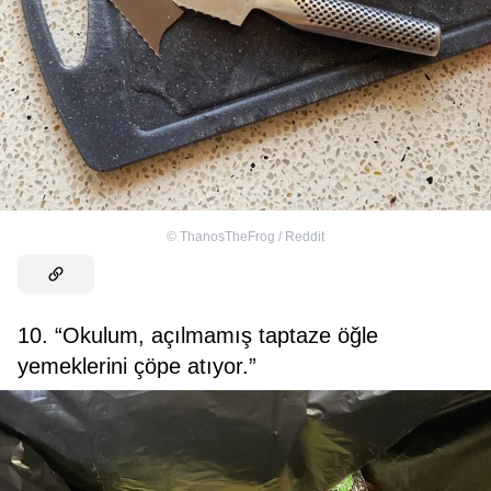
©
ThanosTheFrog / Reddit
10. “Okulum, açılmamış taptaze öğle
yemeklerini çöpe atıyor.”