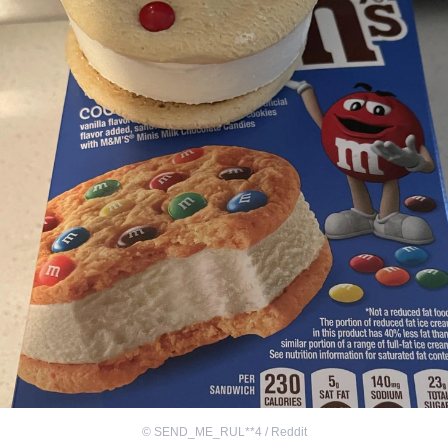
©
SEND_ME_RUL**4 / Reddit