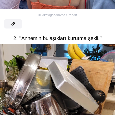
©
Idkofagoodname / Reddit
2. ’’Annemin bulaşıkları kurutma şekli.’’