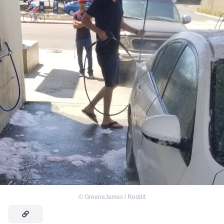
©
GreeneJames / Reddit