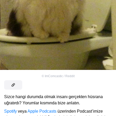
©
ImComcastic / Reddit
Sizce hangi durumda olmak insanı gerçekten hüsrana
uğratırdı? Yorumlar kısmında bize anlatın.
Spotify
veya
Apple Podcasts
üzerinden Podcast’imize