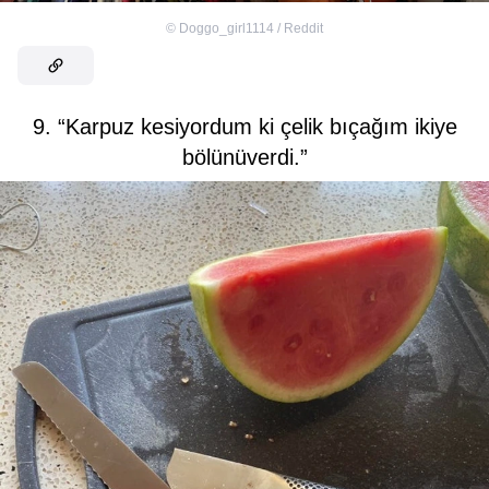
©
Doggo_girl1114 / Reddit
9. “Karpuz kesiyordum ki çelik bıçağım ikiye
bölünüverdi.”