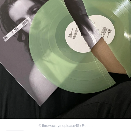
©
throwawaymeplease45 / Reddit