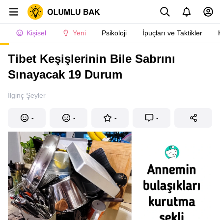
Kişisel
Yeni
Psikoloji
İpuçları ve Taktikler
Tibet Keşişlerinin Bile Sabrını
Sınayacak 19 Durum
İlginç Şeyler
-
-
-
-