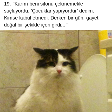
19. ’’Karım beni sifonu çekmemekle
suçluyordu. ’Çocuklar yapıyordur’ dedim.
Kimse kabul etmedi. Derken bir gün, gayet
doğal bir şekilde içeri girdi...’’