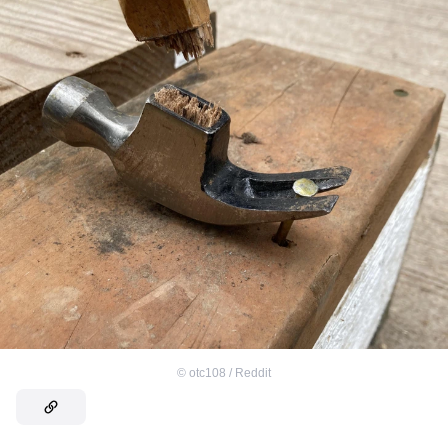
©
otc108 / Reddit