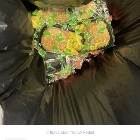
©
thatrandomr*tard2/ Reddit