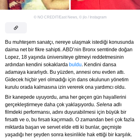
©
NO CREDIT/East News
,
©
jlo / Instagram
Bu muhteşem sanatçı, nereye ulaşmak istediği konusunda
daima net bir fikre sahipti. ABD’nin Bronx semtinde doğan
Lopez, 18 yaşında üniversiteye gitmeyi reddetmesinin
ardından kendini sokaklarda
buldu
. Kendini dansa
adamaya kararlıydı. Bu yüzden, annesi onu evden attı.
Gidecek hiçbir yeri olmadığı için dans okulunun yönetim
kurulu orada kalmasına izin vererek ona yardımcı oldu.
Bir kanepede uyuyordu, ama her geçen gün hayallerini
gerçekleştirmeye daha çok yaklaşıyordu.
Selena
adlı
filmdeki performansı, adını duyurabilmesi için büyük bir
fırsattı ve o, bu fırsatı kaçırmadı. O zamandan beri çok fazla
miktarda başarı ve servet elde etti ki bunlar, geçmişte
yaşadığı her şeyden sonra kesinlikle hak ettiği bir karşılık.