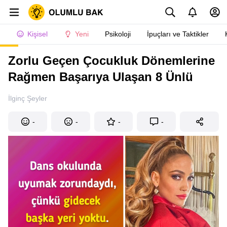
Kişisel
Yeni
Psikoloji
İpuçları ve Taktikler
Zorlu Geçen Çocukluk Dönemlerine
Rağmen Başarıya Ulaşan 8 Ünlü
İlginç Şeyler
-
-
-
-