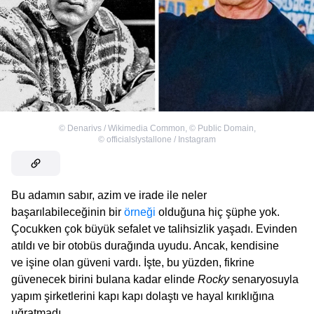
©
Denarivs / Wikimedia Common
,
©
Public Domain
,
©
officialslystallone / Instagram
Bu adamın sabır, azim ve irade ile neler
başarılabileceğinin bir
örneği
olduğuna hiç şüphe yok.
Çocukken çok büyük sefalet ve talihsizlik yaşadı. Evinden
atıldı ve bir otobüs durağında uyudu. Ancak, kendisine
ve işine olan güveni vardı. İşte, bu yüzden, fikrine
güvenecek birini bulana kadar elinde
Rocky
senaryosuyla
yapım şirketlerini kapı kapı dolaştı ve hayal kırıklığına
uğratmadı.