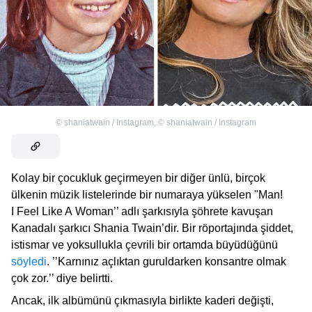
©
shaniatwain / Instagram
,
©
shaniatwain / Instagram
Kolay bir çocukluk geçirmeyen bir diğer ünlü, birçok
ülkenin müzik listelerinde bir numaraya yükselen "Man!
I Feel Like A Woman’’ adlı şarkısıyla şöhrete kavuşan
Kanadalı şarkıcı Shania Twain’dir. Bir röportajında şiddet,
istismar ve yoksullukla çevrili bir ortamda büyüdüğünü
söyledi
. ’’Karnınız açlıktan guruldarken konsantre olmak
çok zor.’’ diye belirtti.
Ancak, ilk albümünü çıkmasıyla birlikte kaderi değişti,