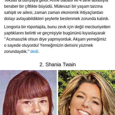
Teksas’ta dünyaya geldi. Anne babası ve 4 tane ablasıyla
beraber bir çiftlikte büyüdü. Mütevazi bir yaşam tarzına
sahipti ve ailesi, zaman zaman ekonomik ihtiyaçlardan
dolayı avlayabildikleri şeylerle beslenmek zorunda kalırdı.
Longoria bir röportajda, bunu zevk için değil mecburiyetten
yaptıklarını belirtti ve geçmişiyle bugününü kıyaslayarak
’’Acımasızlık olsun diye yapmıyorduk. Akşam yemeğimiz
o sayede oluyordu! Yemeğimizin derisini yüzmek
zorundaydık.’’
dedi
.
2. Shania Twain