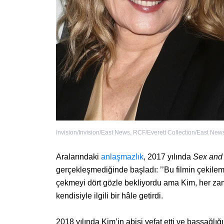
Invision/Invision/East News
,
RCF/Everett Collection/East New
Aralarındaki
anlaşmazlık
, 2017 yılında
Sex and 
gerçekleşmediğinde başladı: ’’Bu filmin çekilem
çekmeyi dört gözle bekliyordu ama Kim, her zam
kendisiyle ilgili bir hâle getirdi.
2018 yılında Kim’in abisi vefat etti ve başsağlığı