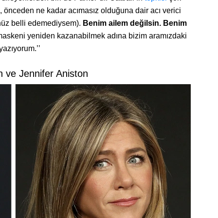
n, önceden ne kadar acımasız olduğuna dair acı verici
enüz belli edemediysem).
Benim ailem değilsin. Benim
 maskeni yeniden kazanabilmek adına bizim aramızdaki
yazıyorum.’’
n ve Jennifer Aniston