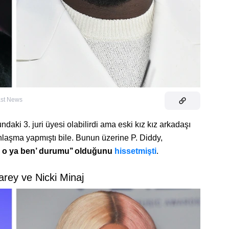
East News
daki 3. juri üyesi olabilirdi ama eski kız kız arkadaşı
anlaşma yapmıştı bile. Bunun üzerine P. Diddy,
ya o ya ben’ durumu’’ olduğunu
hissetmişti
.
arey ve Nicki Minaj