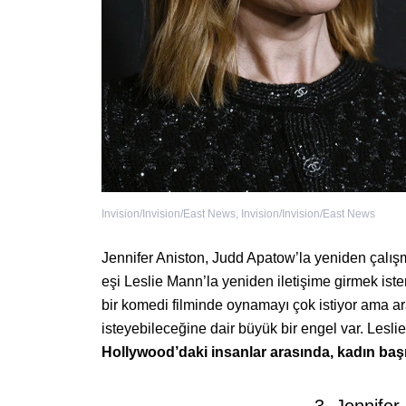
Invision/Invision/East News
,
Invision/Invision/East News
Jennifer Aniston, Judd Apatow’la yeniden çalışma
eşi Leslie Mann’la yeniden iletişime girmek iste
bir komedi filminde oynamayı çok istiyor ama ar
isteyebileceğine dair büyük bir engel var. Lesli
Hollywood’daki insanlar arasında, kadın başro