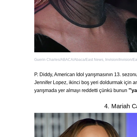
Guerin Charles/ABACA/Abaca/East News
,
Invision/Invision/
P. Diddy, American Idol yarışmasının 13. sezonun
Jennifer Lopez, ikinci boş yeri doldurmak için 
yarışmada yer almayı reddetti çünkü bunun
’’’
4. Mariah C