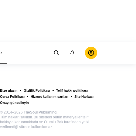
er
Bize ulaşın
Gizlilik Politikası
Telif hakkı politikası
Çerez Politikası
Hizmet kullanım şartları
Site Haritası
Onayı güncelleyin
© 2014–2026
TheSoul Publishing
.
Tüm hakları saklıdır. Bu sitedeki bütün materyaller telif
hakkıyla korunmaktadır ve Olumlu Bak tarafından yetki
verilmediği sürece kullanılamaz.