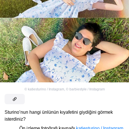
©
katiesturino / Instagram
,
©
barbiestyle / Instagram
Sturino’nun hangi ünlünün kıyafetini giydiğini görmek
isterdiniz?
Ön izleme fotoğrafı kaynağı
katiesturino / Instagram
,