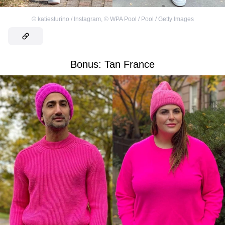
©
katiesturino / Instagram
,
©
WPA Pool / Pool / Getty Images
Bonus: Tan France