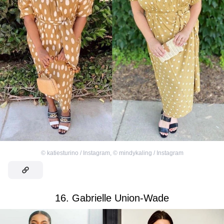
©
katiesturino / Instagram
,
©
mindykaling / Instagram
16. Gabrielle Union-Wade