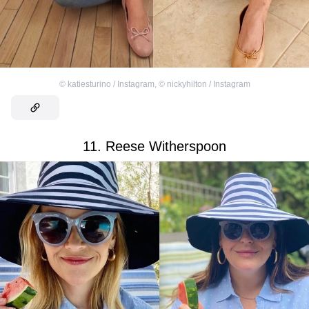
©
katiesturino / Instagram
,
©
nickyhilton / Instagram
11. Reese Witherspoon