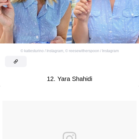
©
katiesturino / Instagram
,
©
reesewitherspoon / Instagram
12. Yara Shahidi