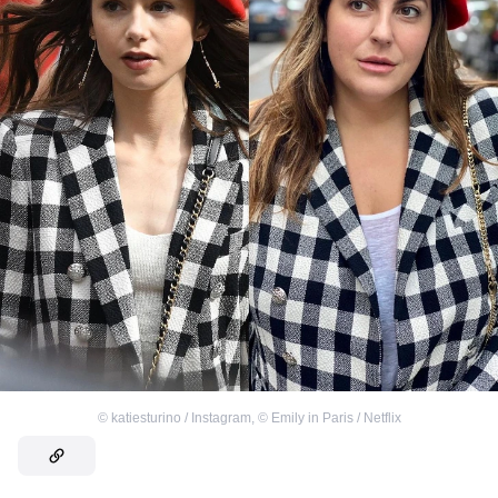
©
katiesturino / Instagram
,
©
Emily in Paris / Netflix