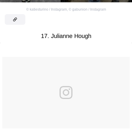
©
katiesturino / Instagram
,
©
gabunion / Instagram
17. Julianne Hough