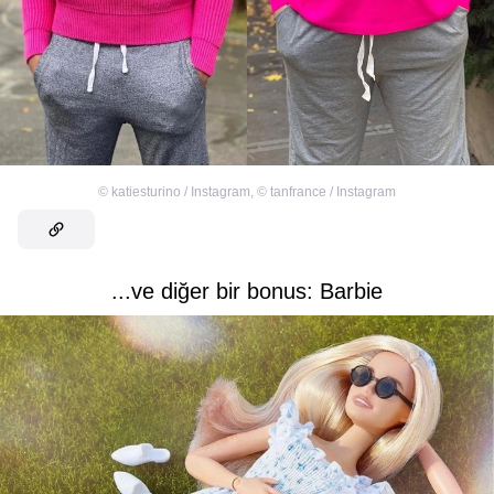
©
katiesturino / Instagram
,
©
tanfrance / Instagram
...ve diğer bir bonus: Barbie