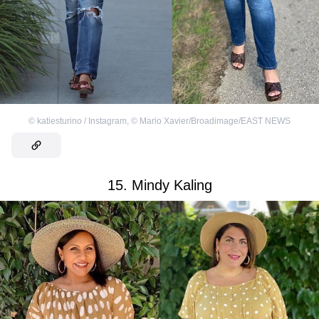
©
katiesturino / Instagram
,
©
Mario Xavier/Broadimage/EAST NEWS
15. Mindy Kaling