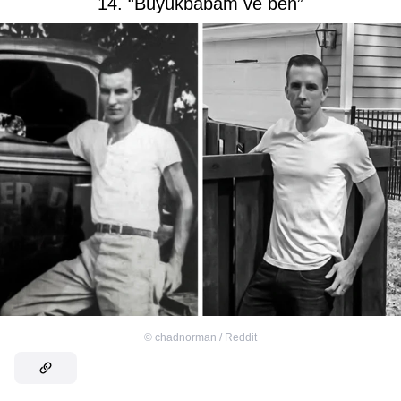
14. “Büyükbabam ve ben”
©
chadnorman / Reddit