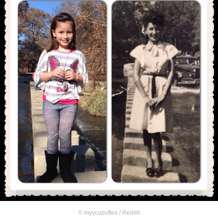
©
myycupoftea / Reddit