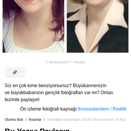
©
MrsNeverN*** / Reddit
Siz en çok kime benziyorsunuz? Büyükannenizin
ve büyükbabanızın gençlik fotoğrafları var mı? Onları
bizimle paylaşın!
Ön izleme fotoğrafı kaynağı
thisissotandem / Reddit
Olumlu Bak
/
İnsanlar
/
Genetiğin Güzelliğini Gözler Önüne Seren 18 Kişi