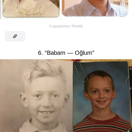
©
gaurjimmy / Reddit
6. “Babam — Oğlum”