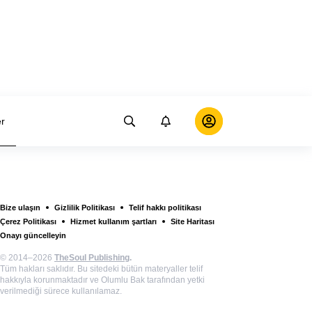
er
Bize ulaşın
Gizlilik Politikası
Telif hakkı politikası
Çerez Politikası
Hizmet kullanım şartları
Site Haritası
Onayı güncelleyin
© 2014–2026
TheSoul Publishing
.
Tüm hakları saklıdır. Bu sitedeki bütün materyaller telif
hakkıyla korunmaktadır ve Olumlu Bak tarafından yetki
verilmediği sürece kullanılamaz.