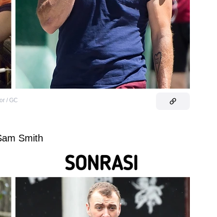
or / GC
Sam Smith