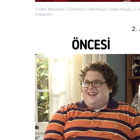
©
Mike Marsland / Contributor / WireImage / Getty Images
,
©
A
Instagram
2. 