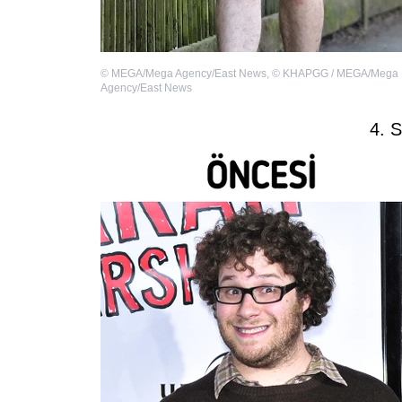
©
MEGA/Mega Agency/East News
,
©
KHAPGG / MEGA/Mega
Agency/East News
4. 