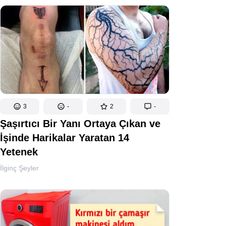
3
-
2
-
Şaşırtıcı Bir Yanı Ortaya Çıkan ve
İşinde Harikalar Yaratan 14
Yetenek
İlginç Şeyler