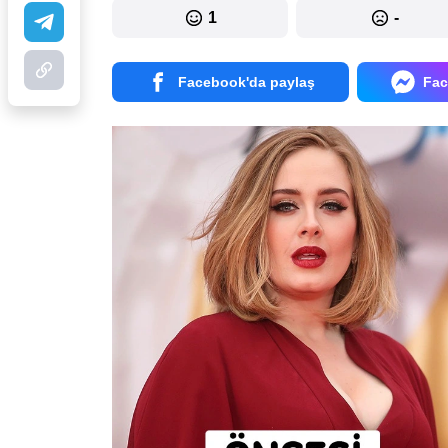
1
-
Facebook'da paylaş
Fac