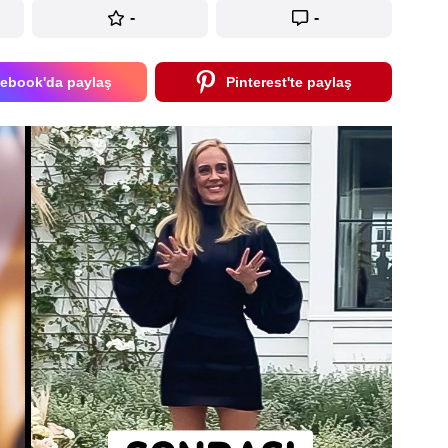
-
-
ebook'da paylaş
Pinterest'te paylaş