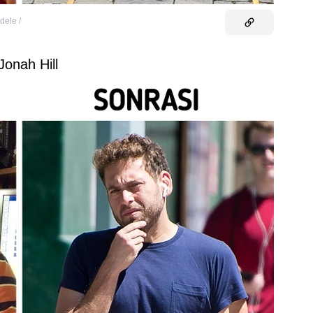
dele /
Jonah Hill