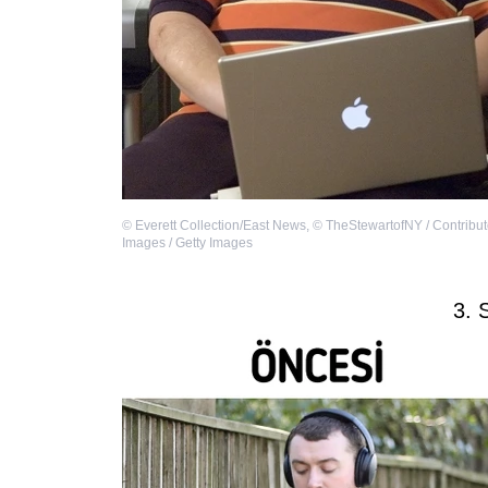
©
Everett Collection/East News
,
©
TheStewartofNY / Contribut
Images / Getty Images
3. 