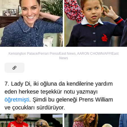
Kensington Palace/Ferrari Press/East News
,
AARON CHOWN/AFP/East
News
7. Lady Di, iki oğluna da kendilerine yardım
eden herkese teşekkür notu yazmayı
öğretmişti
. Şimdi bu geleneği Prens William
ve çocukları sürdürüyor.