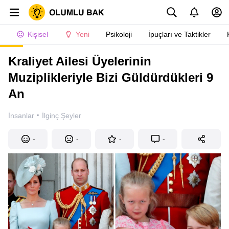
Kişisel
Yeni
Psikoloji
İpuçları ve Taktikler
Kraliyet Ailesi Üyelerinin
Muziplikleriyle Bizi Güldürdükleri 9
An
·
İnsanlar
İlginç Şeyler
-
-
-
-