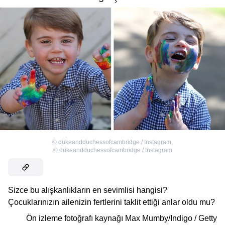
©
dukeandduchessofcambridge / Instagram
,
©
dukeandduchessofcambridge / Instagram
Sizce bu alışkanlıkların en sevimlisi hangisi?
Çocuklarınızın ailenizin fertlerini taklit ettiği anlar oldu mu?
Ön izleme fotoğrafı kaynağı
Max Mumby/Indigo / Getty