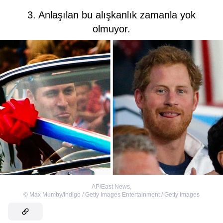
3. Anlaşılan bu alışkanlık zamanla yok
olmuyor.
AP/East News
,
©
Max Mumby/Indigo / Getty Images Entertainment / Getty Images