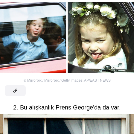
©
Mirrorpix / Mirrorpix / Getty Images
,
AP/EAST NEWS
2. Bu alışkanlık Prens George’da da var.