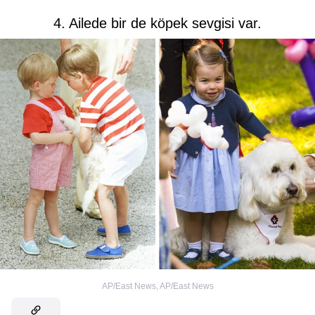
4. Ailede bir de köpek sevgisi var.
AP/East News
,
AP/East News