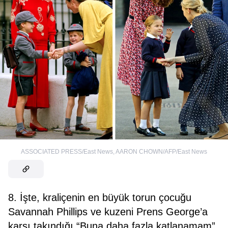
ASSOCIATED PRESS/East News
,
AARON CHOWN/AFP/East News
8. İşte, kraliçenin en büyük torun çocuğu
Savannah Phillips ve kuzeni Prens George’a
karşı takındığı “Buna daha fazla katlanamam”