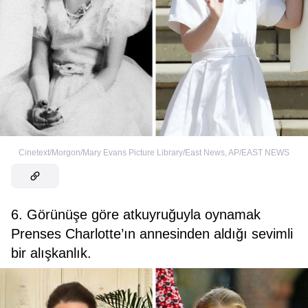
Cinetext/Morgon/Mary Evans Picture Library/East News
,
AP/EAST NEWS
6. Görünüşe göre atkuyruğuyla oynamak
Prenses Charlotte’ın annesinden aldığı sevimli
bir alışkanlık.