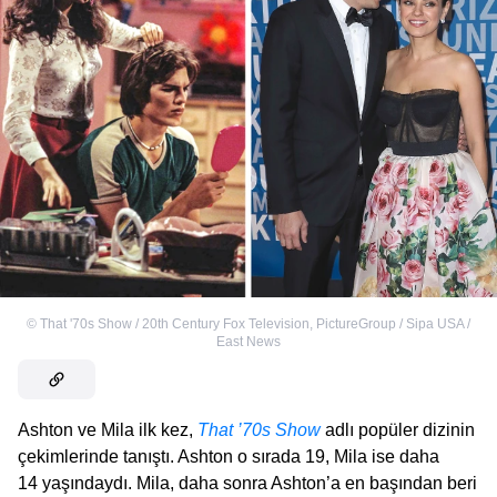
©
That '70s Show / 20th Century Fox Television
,
PictureGroup / Sipa USA /
East News
Ashton ve Mila ilk kez,
That ’70s Show
adlı popüler dizinin
çekimlerinde tanıştı. Ashton o sırada 19, Mila ise daha
14 yaşındaydı. Mila, daha sonra Ashton’a en başından beri