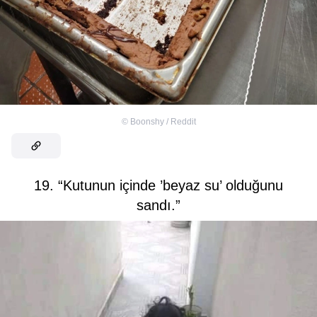
©
Boonshy / Reddit
19. “Kutunun içinde ’beyaz su’ olduğunu
sandı.”