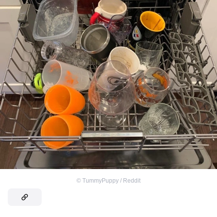
©
TummyPuppy / Reddit