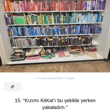
©
Tricky-Detail-6876 / Reddit
15. “Kızımı KitKat’ı bu şekilde yerken
yakaladım.”