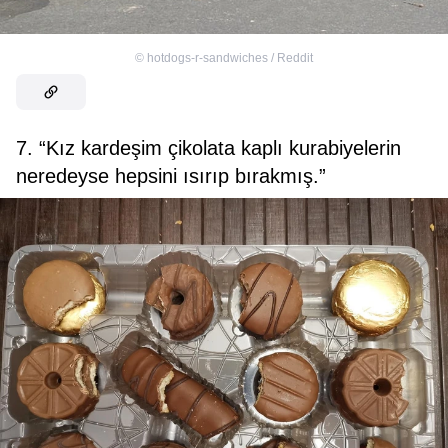
©
hotdogs-r-sandwiches / Reddit
7. “Kız kardeşim çikolata kaplı kurabiyelerin
neredeyse hepsini ısırıp bırakmış.”