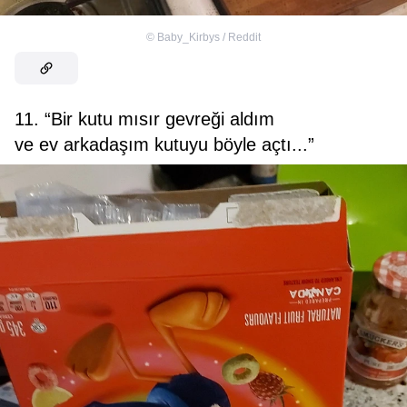
©
Baby_Kirbys / Reddit
11. “Bir kutu mısır gevreği aldım
ve ev arkadaşım kutuyu böyle açtı...”