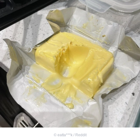
©
eatta***k / Reddit