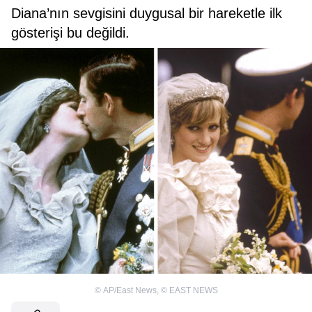
Diana’nın sevgisini duygusal bir hareketle ilk
gösterişi bu değildi.
©
AP/East News
,
©
EAST NEWS