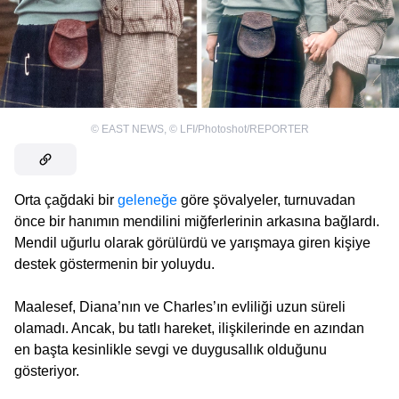
©
EAST NEWS
,
©
LFI/Photoshot/REPORTER
Orta çağdaki bir
geleneğe
göre şövalyeler, turnuvadan
önce bir hanımın mendilini miğferlerinin arkasına bağlardı.
Mendil uğurlu olarak görülürdü ve yarışmaya giren kişiye
destek göstermenin bir yoluydu.
Maalesef, Diana’nın ve Charles’ın evliliği uzun süreli
olamadı. Ancak, bu tatlı hareket, ilişkilerinde en azından
en başta kesinlikle sevgi ve duygusallık olduğunu
gösteriyor.