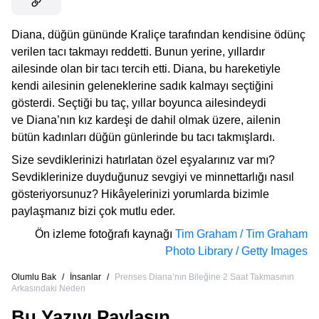
Diana, düğün gününde Kraliçe tarafından kendisine ödünç
verilen tacı takmayı reddetti. Bunun yerine, yıllardır
ailesinde olan bir tacı tercih etti. Diana, bu hareketiyle
kendi ailesinin geleneklerine sadık kalmayı seçtiğini
gösterdi. Seçtiği bu taç, yıllar boyunca ailesindeydi
ve Diana’nın kız kardeşi de dahil olmak üzere, ailenin
bütün kadınları düğün günlerinde bu tacı takmışlardı.
Size sevdiklerinizi hatırlatan özel eşyalarınız var mı?
Sevdiklerinize duyduğunuz sevgiyi ve minnettarlığı nasıl
gösteriyorsunuz? Hikâyelerinizi yorumlarda bizimle
paylaşmanız bizi çok mutlu eder.
Ön izleme fotoğrafı kaynağı
Tim Graham / Tim Graham
Photo Library / Getty Images
Olumlu Bak
/
İnsanlar
/
Prenses Diana’nın Bileğine 2 Saat Takmasının
Arkasındaki Neden
Bu Yazıyı Paylaşın