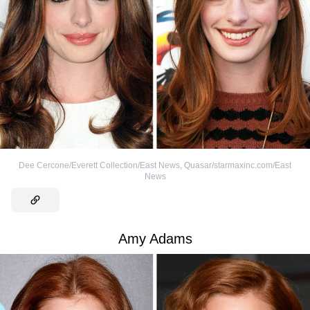
Dee Cercone/Everett Collection/East News
,
Quasar/starmaxinc.com/East
News
Amy Adams