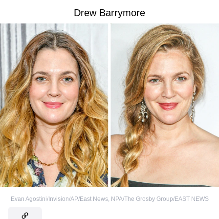
Drew Barrymore
Evan Agostini/Invision/AP/East News
,
NPA/The Grosby Group/EAST NEWS