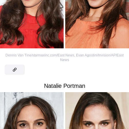
Dennis Van Tine/starmaxinc.com/East News
,
Evan Agostini/Invision/AP/East
News
Natalie Portman