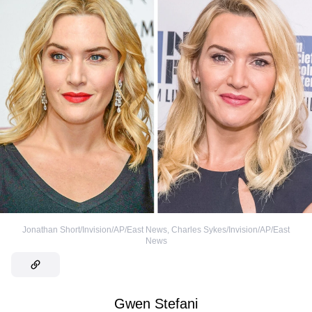
Jonathan Short/Invision/AP/East News
,
Charles Sykes/Invision/AP/East
News
Gwen Stefani