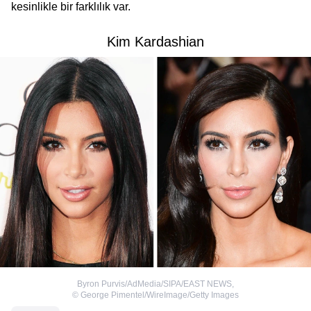
kesinlikle bir farklılık var.
Kim Kardashian
Byron Purvis/AdMedia/SIPA/EAST NEWS
,
©
George Pimentel/WireImage/Getty Images