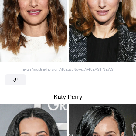
Evan Agostini/Invision/AP/East News
,
AFP/EAST NEWS
Katy Perry