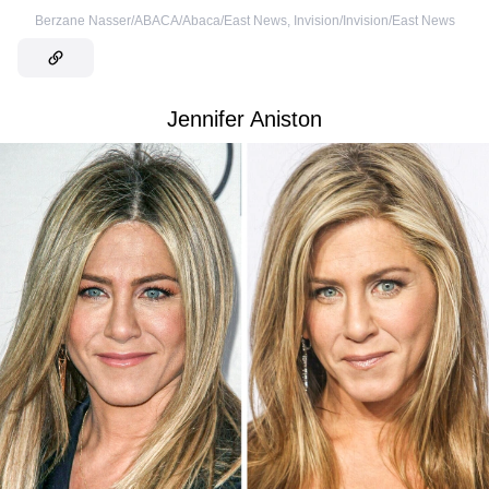
Berzane Nasser/ABACA/Abaca/East News
,
Invision/Invision/East News
Jennifer Aniston