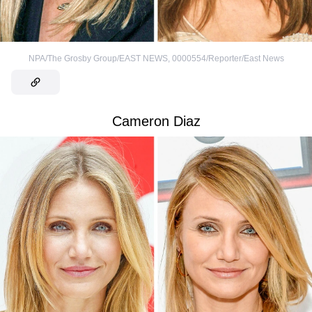
NPA/The Grosby Group/EAST NEWS
,
0000554/Reporter/East News
Cameron Diaz