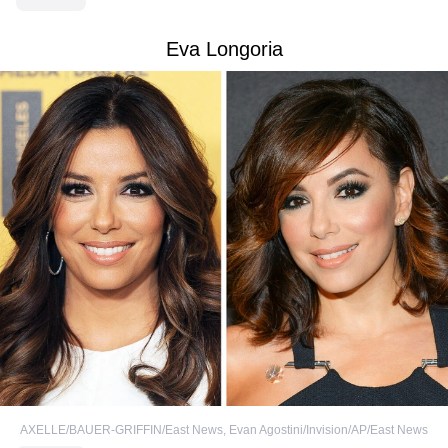
Eva Longoria
AXELLE/BAUER-GRIFFIN/East News
,
Evan Agostini/Invision/AP/East News