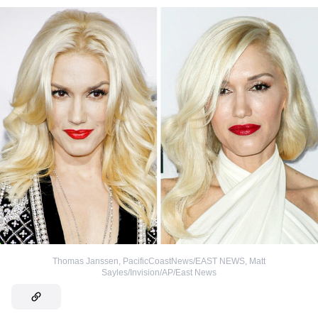
Thomas Janssen, PacificCoastNews/EAST NEWS
,
Matt
Sayles/Invision/AP/East News