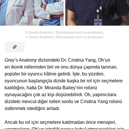
©
Grey's Anatomy / Shondaland and co-producers
,
©
Grey's Anatomy / Shondaland and co-producers
Grey’s Anatomy
dizisindeki Dr. Cristina Yang, Oh’un
en ikonik rollerinden biri ve onu dünya çapında tanınan,
popüler bir oyuncu hâline getirdi. İşte, bu yüzden,
oyuncunun başlangıçta dizide başka bir rol için seçmelere
katıldığını, hatta Dr. Miranda Bailey’nin rolünü
oynayacağını çok az kişi düşünebilirdi. Oh, yapımcılara
dizideki mevcut diğer rolleri sordu ve Cristina Yang rolünü
üstlenmek istediğini anladı.
Ancak bu rol için seçmelere katılmadan önce menajeri,