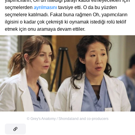
yapımcıların, Oh’un istediği parayı kabul etmeyecekleri için
seçmelerden
ayrılmasını
tavsiye etti. O da bu yüzden
seçmelere katılmadı. Fakat buna rağmen Oh, yapımcıların
ilgisini o kadar çok çekmişti ki oynamak istediği rolü teklif
etmek için onu aramaya devam ettiler.
©
Grey's Anatomy / Shondaland and co-producers