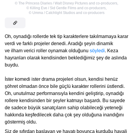
©
The Princess Diaries / Walt Disney Pictures and co-producers
,
©
Killing Eve / Sid Gentle Films and co-producers
,
©
Umma / Catchlight Studios and co-producers
Oh, oynadığı rollerde tek tip karakterlere takılmamaya karar
verdi ve farklı projeler denedi. Aradığı şeyin dinamik
ve ilham verici roller oynamak olduğunu
söyledi
. Keza
hayranları olarak kendisinden beklediğimiz şey de aslında
buydu.
İster komedi ister drama projeleri olsun, kendisi henüz
şöhret olmadan önce bile güçlü karakter rollerini üstlendi.
Oh, unutulmaz performansıyla kendini geliştirip, oynadığı
rollere kendisinden bir şeyler katmayı başardı. Bu sayede
de sadece büyük sanatçıların sahip olabileceği yeteneği
hakkında keşfedilecek daha çok şey olduğuna inandığını
göstermiş oldu.
Siz de sıfırdan başlayan ve hayatı boyunca kurduğu hayali