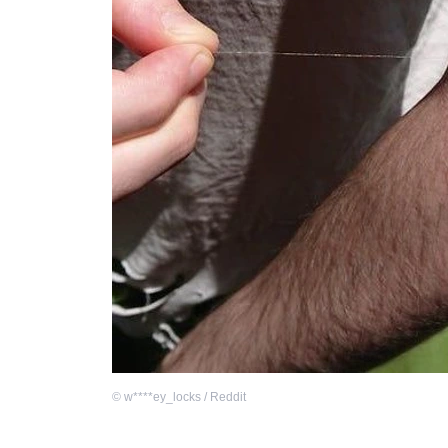
©
w****ey_locks / Reddit