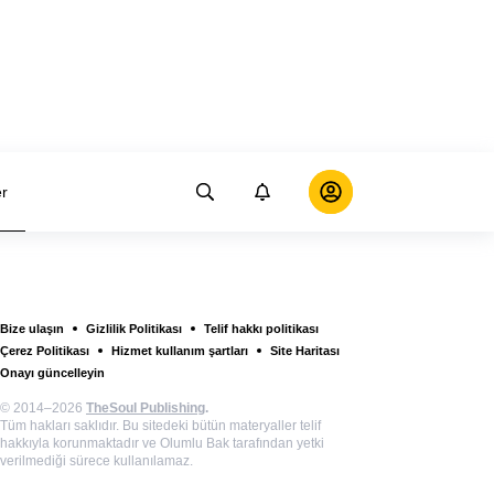
er
Bize ulaşın
Gizlilik Politikası
Telif hakkı politikası
Çerez Politikası
Hizmet kullanım şartları
Site Haritası
Onayı güncelleyin
© 2014–2026
TheSoul Publishing
.
Tüm hakları saklıdır. Bu sitedeki bütün materyaller telif
hakkıyla korunmaktadır ve Olumlu Bak tarafından yetki
verilmediği sürece kullanılamaz.