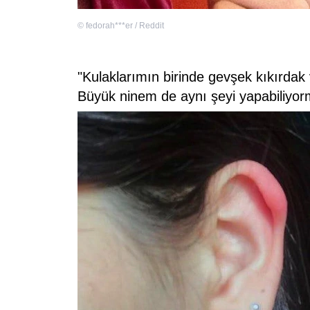
©
fedorah***er / Reddit
"Kulaklarımın birinde gevşek kıkırdak 
Büyük ninem de aynı şeyi yapabiliyorm