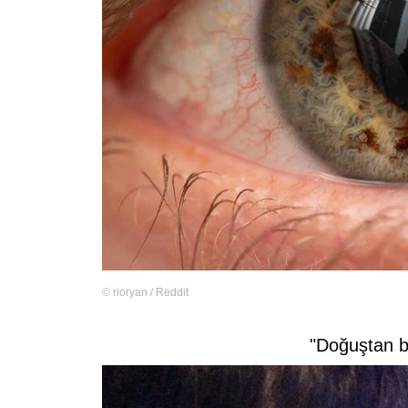
©
rioryan / Reddit
"Doğuştan b