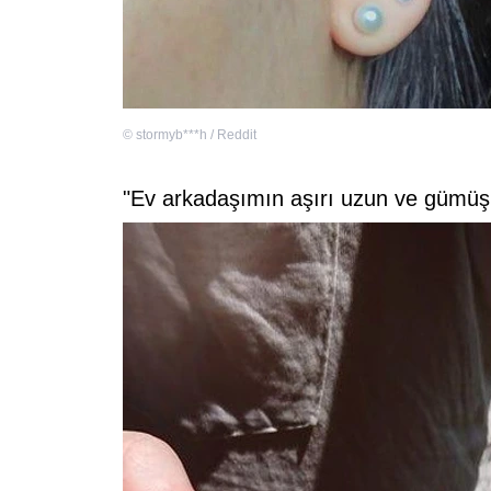
©
stormyb***h / Reddit
"Ev arkadaşımın aşırı uzun ve gümüş re