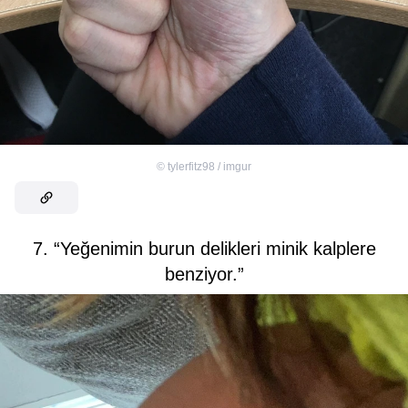
©
tylerfitz98 / imgur
7. “Yeğenimin burun delikleri minik kalplere
benziyor.”