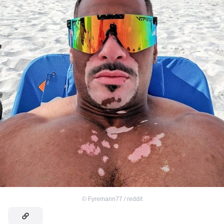
©
Fyremann77 / reddit