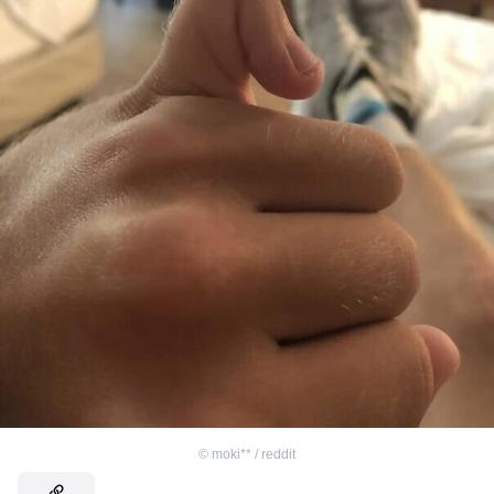
©
moki** / reddit