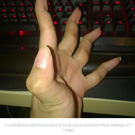
©
GIVEMEBACKMYDOGGOBACKYOUILLEGALDOGNAPPINGCRIMINALS***
/ imgur