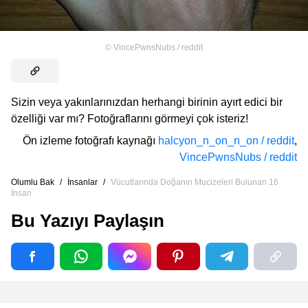
©
VincePwnsNubs / reddit
Sizin veya yakınlarınızdan herhangi birinin ayırt edici bir
özelliği var mı? Fotoğraflarını görmeyi çok isteriz!
Ön izleme fotoğrafı kaynağı
halcyon_n_on_n_on / reddit
,
VincePwnsNubs / reddit
Olumlu Bak
/
İnsanlar
/
Vücutlarında Doğanın Mucizeleri Bulunan 16
İnsan
Bu Yazıyı Paylaşın