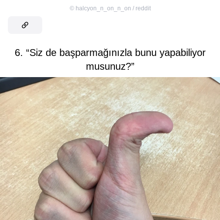
©
halcyon_n_on_n_on / reddit
6. “Siz de başparmağınızla bunu yapabiliyor
musunuz?”