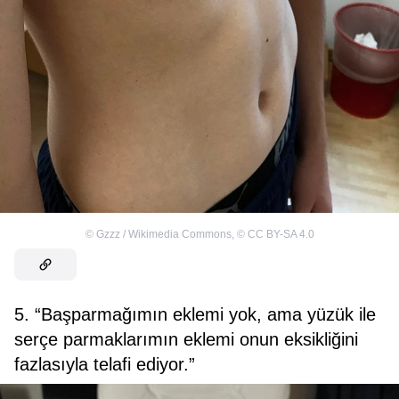
©
Gzzz / Wikimedia Commons
,
©
CC BY-SA 4.0
5. “Başparmağımın eklemi yok, ama yüzük ile
serçe parmaklarımın eklemi onun eksikliğini
fazlasıyla telafi ediyor.”