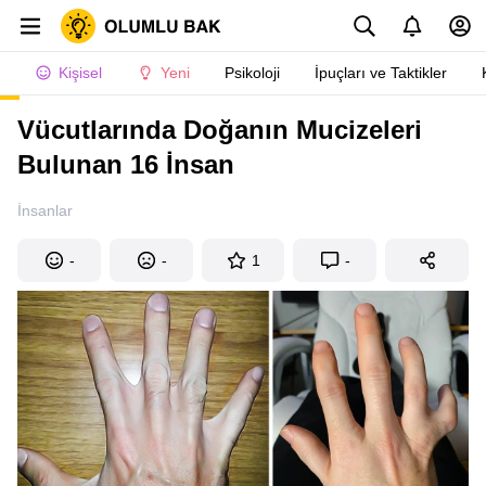
Kişisel
Yeni
Psikoloji
İpuçları ve Taktikler
Vücutlarında Doğanın Mucizeleri
Bulunan 16 İnsan
İnsanlar
-
-
1
-