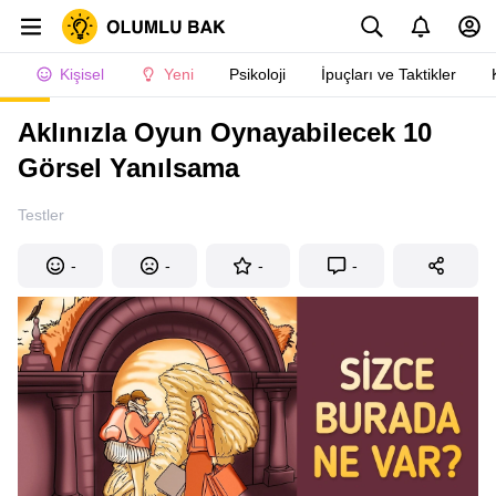
Kişisel
Yeni
Psikoloji
İpuçları ve Taktikler
Aklınızla Oyun Oynayabilecek 10
Görsel Yanılsama
Testler
-
-
-
-