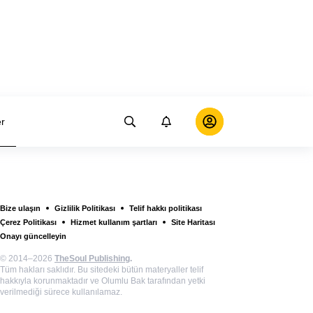
er
Bize ulaşın
Gizlilik Politikası
Telif hakkı politikası
Çerez Politikası
Hizmet kullanım şartları
Site Haritası
Onayı güncelleyin
© 2014–2026
TheSoul Publishing
.
Tüm hakları saklıdır. Bu sitedeki bütün materyaller telif
hakkıyla korunmaktadır ve Olumlu Bak tarafından yetki
verilmediği sürece kullanılamaz.