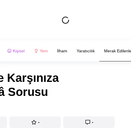
Kişisel
Yeni
İlham
Yaratıcılık
Merak Edilenl
e Karşınıza
kâ Sorusu
-
-