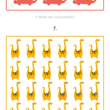
©
ARNICA83 / Depositphotos
7.