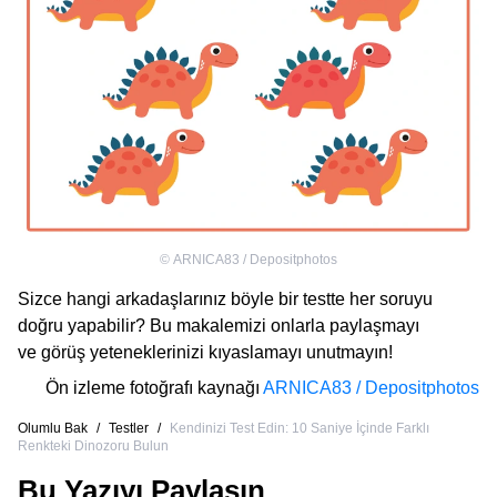
©
ARNICA83 / Depositphotos
Sizce hangi arkadaşlarınız böyle bir testte her soruyu
doğru yapabilir? Bu makalemizi onlarla paylaşmayı
ve görüş yeteneklerinizi kıyaslamayı unutmayın!
Ön izleme fotoğrafı kaynağı
ARNICA83 / Depositphotos
Olumlu Bak
/
Testler
/
Kendinizi Test Edin: 10 Saniye İçinde Farklı
Renkteki Dinozoru Bulun
Bu Yazıyı Paylaşın