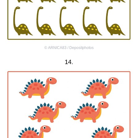
©
ARNICA83 / Depositphotos
14.