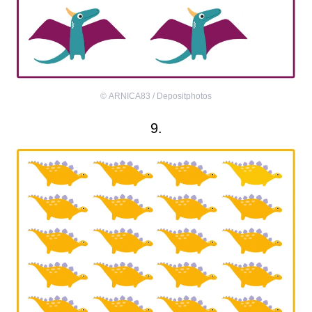
©
ARNICA83 / Depositphotos
9.