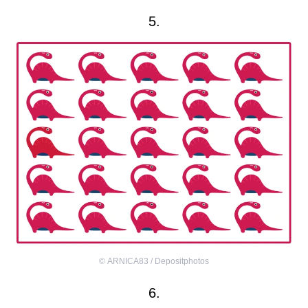
5.
©
ARNICA83 / Depositphotos
6.