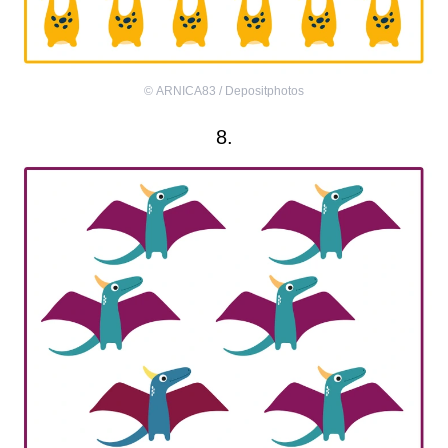
©
ARNICA83 / Depositphotos
8.