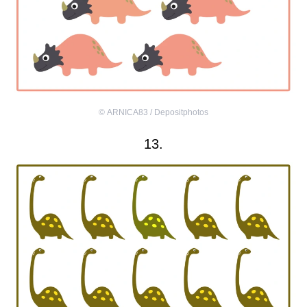
©
ARNICA83 / Depositphotos
13.