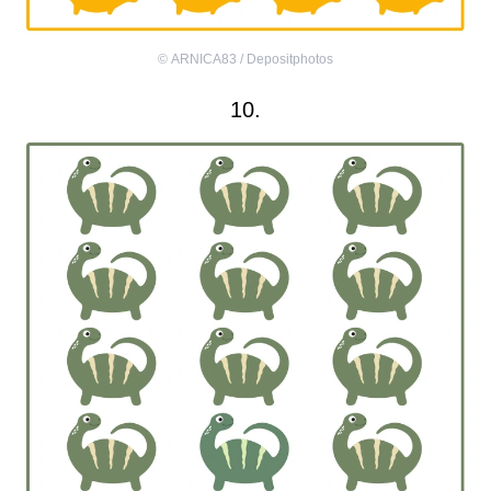
©
ARNICA83 / Depositphotos
10.