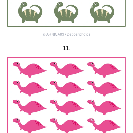
©
ARNICA83 / Depositphotos
11.