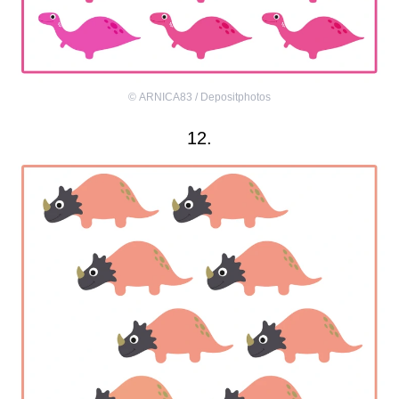
©
ARNICA83 / Depositphotos
12.