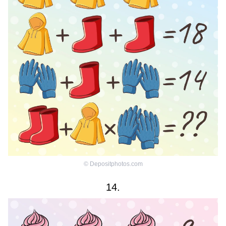
©
Depositphotos.com
14.