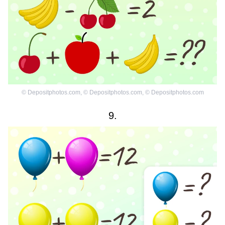
©
Depositphotos.com
,
©
Depositphotos.com
,
©
Depositphotos.com
9.