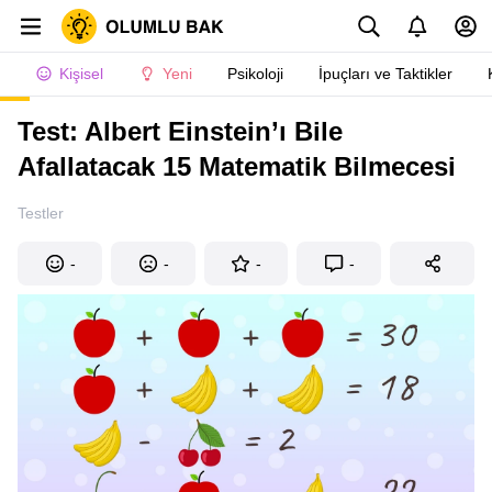
Kişisel
Yeni
Psikoloji
İpuçları ve Taktikler
Test: Albert Einstein’ı Bile
Afallatacak 15 Matematik Bilmecesi
Testler
-
-
-
-