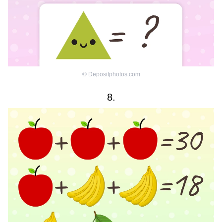
©
Depositphotos.com
8.