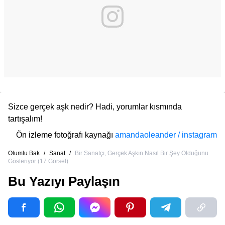
Sizce gerçek aşk nedir? Hadi, yorumlar kısmında
tartışalım!
Ön izleme fotoğrafı kaynağı
amandaoleander / instagram
Olumlu Bak
/
Sanat
/
Bir Sanatçı, Gerçek Aşkın Nasıl Bir Şey Olduğunu
Gösteriyor (17 Görsel)
Bu Yazıyı Paylaşın