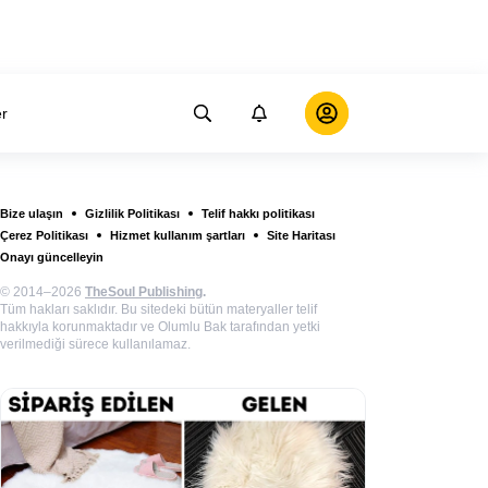
er
Bize ulaşın
Gizlilik Politikası
Telif hakkı politikası
Çerez Politikası
Hizmet kullanım şartları
Site Haritası
Onayı güncelleyin
© 2014–2026
TheSoul Publishing
.
Tüm hakları saklıdır. Bu sitedeki bütün materyaller telif
hakkıyla korunmaktadır ve Olumlu Bak tarafından yetki
verilmediği sürece kullanılamaz.