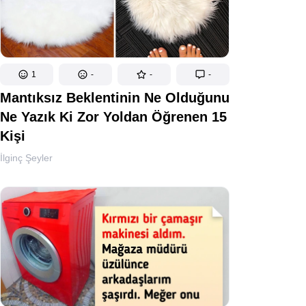
1
-
-
-
Mantıksız Beklentinin Ne Olduğunu
Ne Yazık Ki Zor Yoldan Öğrenen 15
Kişi
İlginç Şeyler