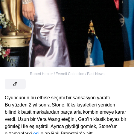
Robert Hepler / Everett Collection / East News
Oyuncunun bu elbise seçimi bir sansasyon yarattı.
Bu yüzden 2 yıl sonra Stone, lüks kıyafetleri yeniden
bilindik basit markalardan parçalarla kombinlemeye karar
verdi. Uzun bir Vera Wang eteğini, Gap’in klasik beyaz bir
gömleği ile eşleştirdi. Ayrıca giydiği gömlek, Stone’un
o zamanlarki
eşi
olan Phil Bronstein’a aitti.