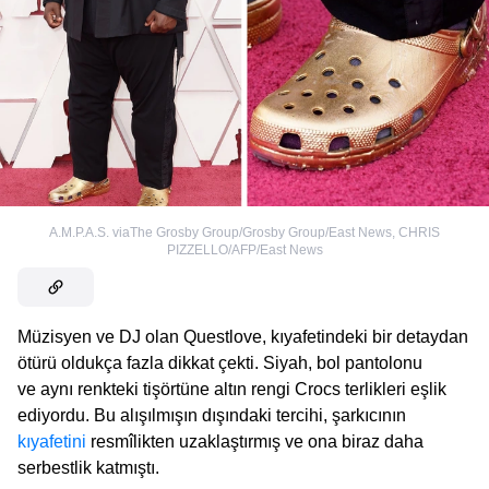
A.M.P.A.S. viaThe Grosby Group/Grosby Group/East News
,
CHRIS
PIZZELLO/AFP/East News
Müzisyen ve DJ olan Questlove, kıyafetindeki bir detaydan
ötürü oldukça fazla dikkat çekti. Siyah, bol pantolonu
ve aynı renkteki tişörtüne altın rengi Crocs terlikleri eşlik
ediyordu. Bu alışılmışın dışındaki tercihi, şarkıcının
kıyafetini
resmîlikten uzaklaştırmış ve ona biraz daha
serbestlik katmıştı.