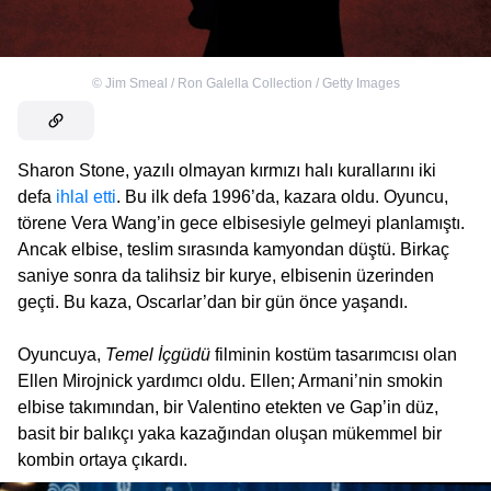
©
Jim Smeal / Ron Galella Collection / Getty Images
Sharon Stone, yazılı olmayan kırmızı halı kurallarını iki
defa
ihlal etti
. Bu ilk defa 1996’da, kazara oldu. Oyuncu,
törene Vera Wang’in gece elbisesiyle gelmeyi planlamıştı.
Ancak elbise, teslim sırasında kamyondan düştü. Birkaç
saniye sonra da talihsiz bir kurye, elbisenin üzerinden
geçti. Bu kaza, Oscarlar’dan bir gün önce yaşandı.
Oyuncuya,
Temel İçgüdü
filminin kostüm tasarımcısı olan
Ellen Mirojnick yardımcı oldu. Ellen; Armani’nin smokin
elbise takımından, bir Valentino etekten ve Gap’in düz,
basit bir balıkçı yaka kazağından oluşan mükemmel bir
kombin ortaya çıkardı.