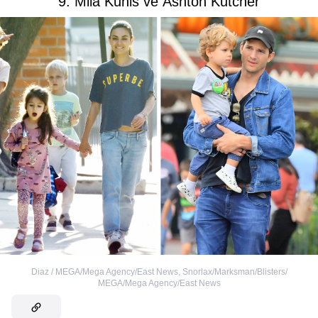
9. Mila Kunis ve Ashton Kutcher
Diaz / MEGA/Mega Agency/East News
,
Snorlax/Marksman/Blisters/
MEGA/Mega Agency/East News