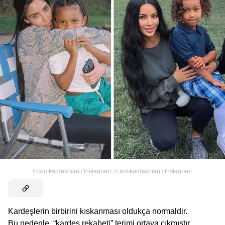
©
kimkardashian / Instagram
,
©
kimkardashian / Instagram
Kardeşlerin birbirini kıskanması oldukça normaldir.
Bu nedenle, “kardeş rekabeti” terimi ortaya çıkmıştır.