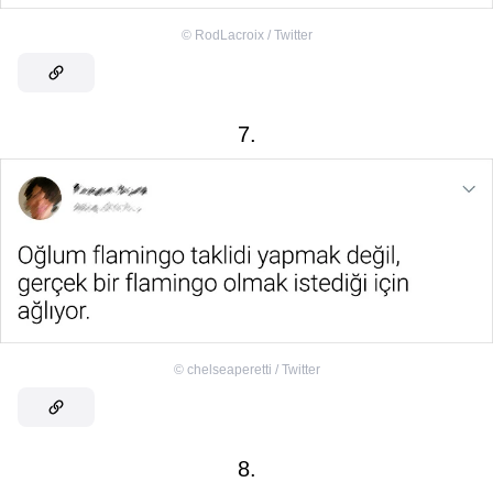
©
RodLacroix / Twitter
7.
©
chelseaperetti / Twitter
8.