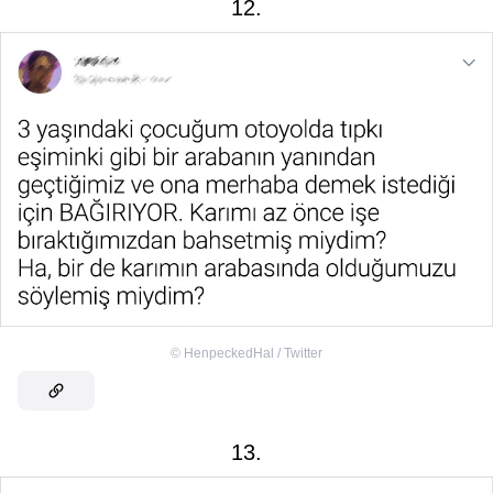
12.
©
HenpeckedHal / Twitter
13.