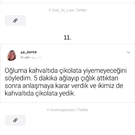
©
Dad_At_Law / Twitter
11.
©
mommajessiec / Twitter