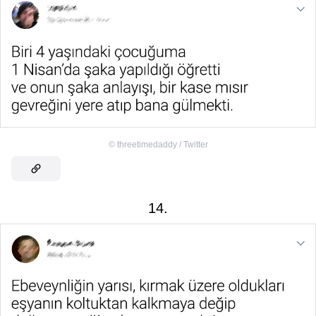
©
threetimedaddy / Twitter
14.