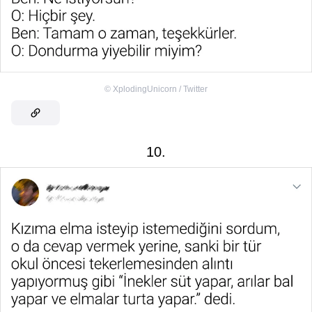
©
XplodingUnicorn / Twitter
10.