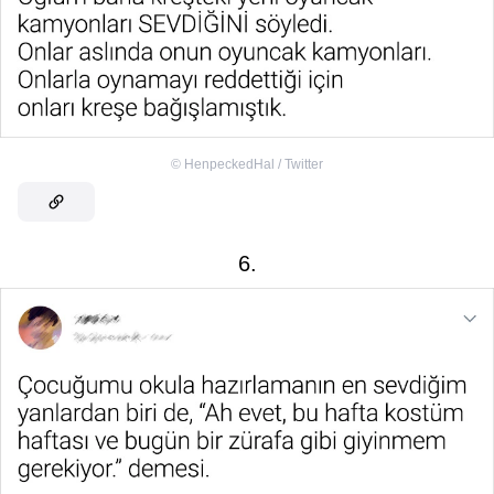
©
HenpeckedHal / Twitter
6.