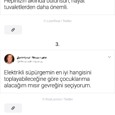
©
LizerReal / Twitter
3.
©
RodLacroix / Twitter