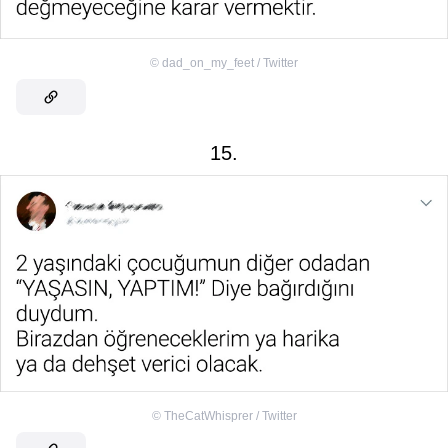
©
dad_on_my_feet / Twitter
15.
©
TheCatWhisprer / Twitter