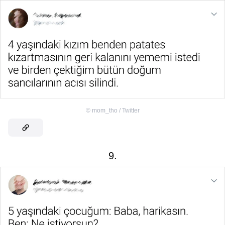
©
mom_tho / Twitter
9.