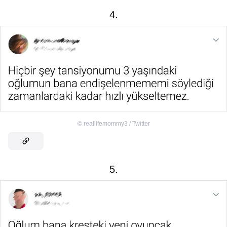
4.
©
reallifemommy3 / Twitter
5.