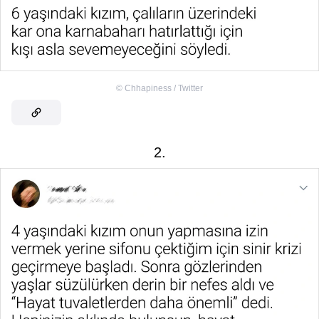
©
Chhapiness / Twitter
2.