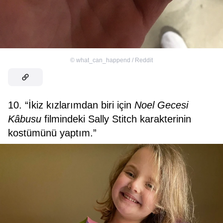
©
what_can_happend / Reddit
10. “İkiz kızlarımdan biri için
Noel Gecesi
Kâbusu
filmindeki Sally Stitch karakterinin
kostümünü yaptım.”