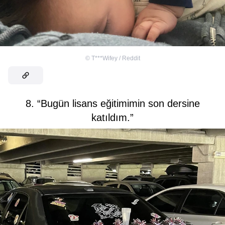
©
T***Wifey / Reddit
8. “Bugün lisans eğitimimin son dersine
katıldım.”