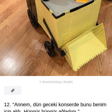
©
therichhotdog / Reddit
12. “Annem, dün geceki konserde bunu benim
için aldı. Hüngür hüngür ağladım.”