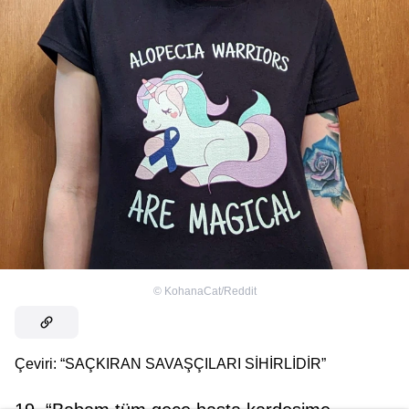
©
KohanaCat/Reddit
Çeviri: “SAÇKIRAN SAVAŞÇILARI SİHİRLİDİR”