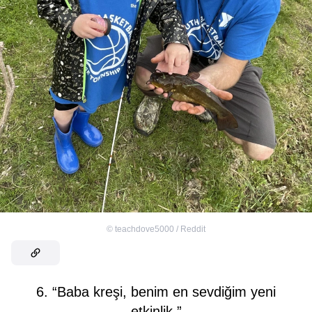
©
teachdove5000 / Reddit
6. “Baba kreşi, benim en sevdiğim yeni
etkinlik.”