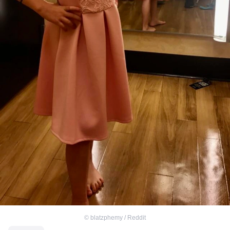
©
blatzphemy / Reddit