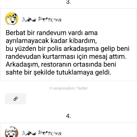
3.
©
iamjessallen / Twitter
4.