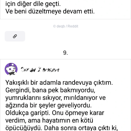
©
deqb / Reddit
9.