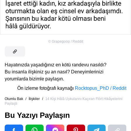
©
Grapegoop / Reddit
Hayatınızda yaşadığınız en kötü randevu nasıldı?
Bu insanla ilişkiniz şu an nasıl? Deneyimlerinizi
yorumlarda bizimle paylaşın.
Ön izleme fotoğrafı kaynağı
Rocktopus_PhD / Reddit
Olumlu Bak
/
İlişkiler
/
14 Kişi Hâlâ Uykularını Kaçıran Flört Hikâyelerini
Paylaştı
Bu Yazıyı Paylaşın