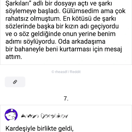
©
rheasdf / Reddit
7.