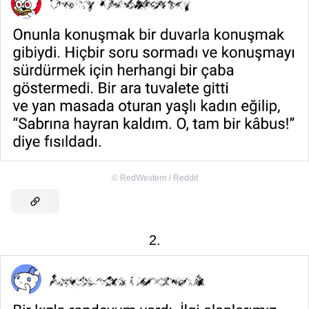
©
RedWestern / Reddit
2.