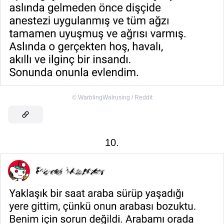
©
WarblingWalrusing / Reddit
10.