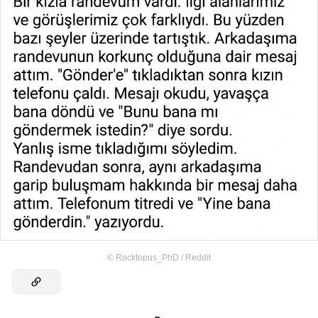
©
Rocktopus_PhD / Reddit