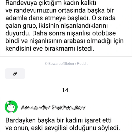
©
BewareofStobor / Reddit
14.