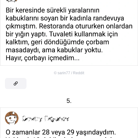
©
sarin77 / Reddit
5.