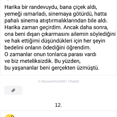
©
MassiveFinish857 / Reddit
12.