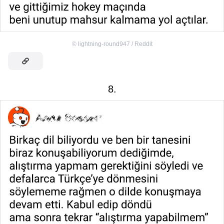
©
lightning-round947 / Reddit
8.