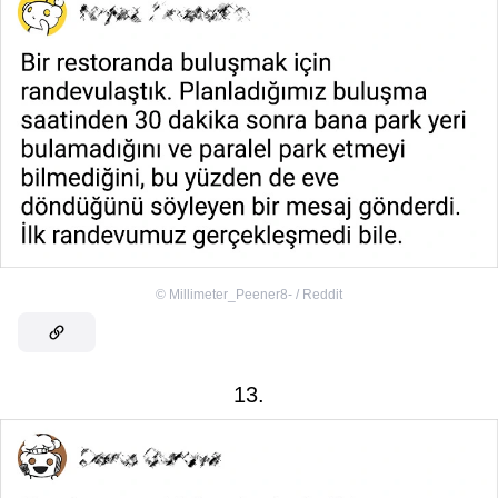
©
Millimeter_Peener8- / Reddit
13.