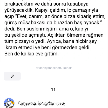
©
dannyanddilbert / Reddit
11.