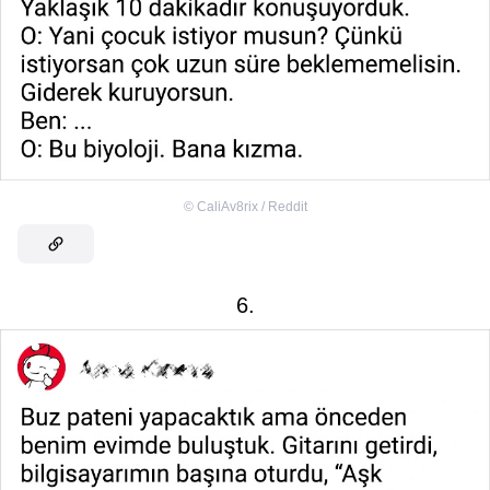
©
CaliAv8rix / Reddit
6.