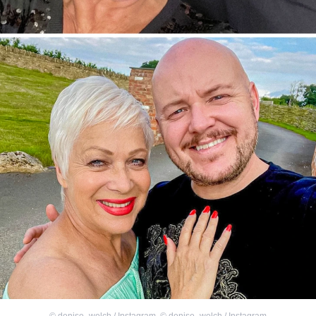
©
denise_welch / Instagram
,
©
denise_welch / Instagram