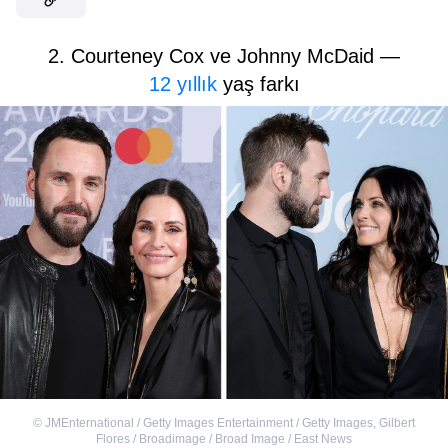
2. Courteney Cox ve Johnny McDaid —
12 yıllık
yaş farkı
©
JMEnternational / Getty Images Entertainment / Getty Images
,
Gilbert
Flores / Broadimage / Broad Image / East News