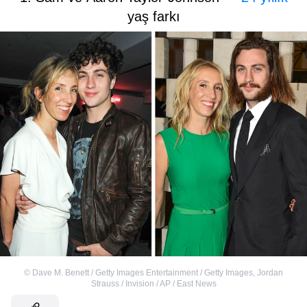
yaş farkı
©
Dave M. Benett / Getty Images Entertainment / Getty Images
,
Jordan
Strauss / Invision / AP / East News