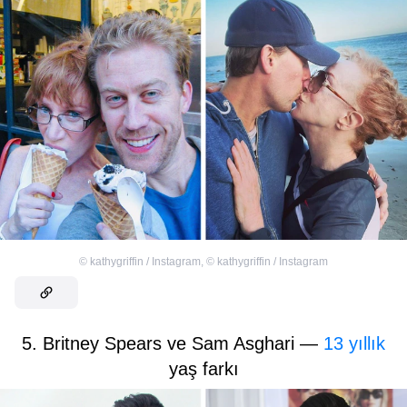
©
kathygriffin / Instagram
,
©
kathygriffin / Instagram
5. Britney Spears ve Sam Asghari —
13 yıllık
yaş farkı