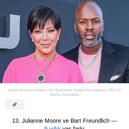
Jordan Strauss / Invision / AP / East News
,
Image Press Agency / ABACA /
Abaca / East News
13. Julianne Moore ve Bart Freundlich —
9 yıllık
yaş farkı