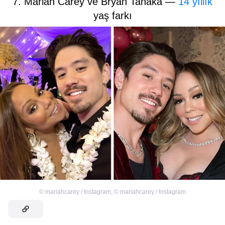
7. Mariah Carey ve Bryan Tanaka —
14 yıllık
yaş farkı
©
mariahcarey / Instagram
,
©
mariahcarey / Instagram