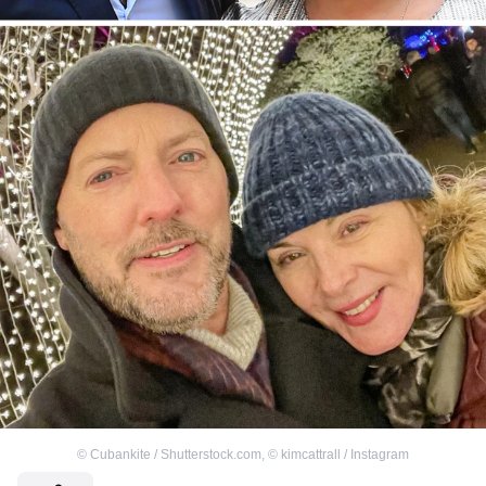
©
Cubankite / Shutterstock.com
,
©
kimcattrall / Instagram