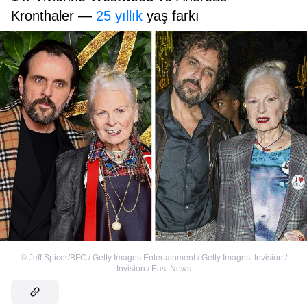
Kronthaler —
25 yıllık
yaş farkı
©
Jeff Spicer/BFC / Getty Images Entertainment / Getty Images
,
Invision /
Invision / East News