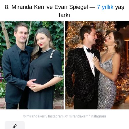
8. Miranda Kerr ve Evan Spiegel —
7 yıllık
yaş
farkı
©
mirandakerr / Instagram
,
©
mirandakerr / Instagram