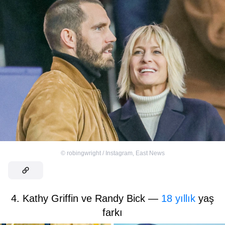
©
robingwright / Instagram
,
East News
4. Kathy Griffin ve Randy Bick —
18 yıllık
yaş
farkı