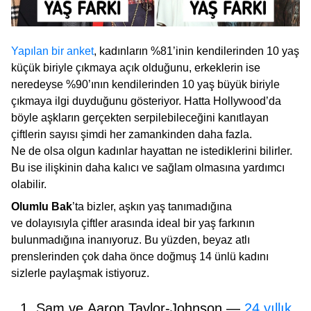
Yapılan bir anket
, kadınların %81’inin kendilerinden 10 yaş
küçük biriyle çıkmaya açık olduğunu, erkeklerin ise
neredeyse %90’ının kendilerinden 10 yaş büyük biriyle
çıkmaya ilgi duyduğunu gösteriyor. Hatta Hollywood’da
böyle aşkların gerçekten serpilebileceğini kanıtlayan
çiftlerin sayısı şimdi her zamankinden daha fazla.
Ne de olsa olgun kadınlar hayattan ne istediklerini bilirler.
Bu ise ilişkinin daha kalıcı ve sağlam olmasına yardımcı
olabilir.
Olumlu Bak
’ta bizler, aşkın yaş tanımadığına
ve dolayısıyla çiftler arasında ideal bir yaş farkının
bulunmadığına inanıyoruz. Bu yüzden, beyaz atlı
prenslerinden çok daha önce doğmuş 14 ünlü kadını
sizlerle paylaşmak istiyoruz.
1. Sam ve Aaron Taylor-Johnson —
24 yıllık