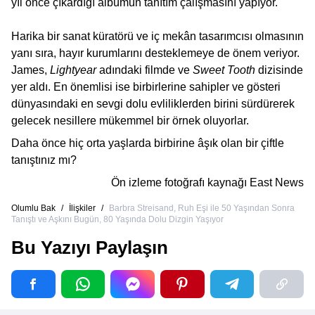
yıl önce çıkardığı albümün tanıtım çalışmasını yapıyor.
Harika bir sanat küratörü ve iç mekân tasarımcısı olmasının
yanı sıra, hayır kurumlarını desteklemeye de önem veriyor.
James,
Lightyear
adındaki filmde ve
Sweet Tooth
dizisinde
yer aldı. En önemlisi ise birbirlerine sahipler ve gösteri
dünyasındaki en sevgi dolu evliliklerden birini sürdürerek
gelecek nesillere mükemmel bir örnek oluyorlar.
Daha önce hiç orta yaşlarda birbirine âşık olan bir çiftle
tanıştınız mı?
Ön izleme fotoğrafı kaynağı
East News
Olumlu Bak
/
İlişkiler
/
Barbra Streisand, Ruh Eşi ile 50 Yaşından Sonra
Tanıştı ve Aşkını Bugün, 80 Yaşında Dolu Dizgin Yaşıyor
Bu Yazıyı Paylaşın