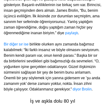
gösteriyor. Başarılı evliliklerinin ise birkaç sırrı var. Birincisi,
insan geçmişinden ders almalı. James Brolin, “Bu, benim
üçüncü evliliğim. İlk ikisinde zor durumları seçmiştim, ama
sanırım her seferinde öğreniyorsunuz. Yanlış yaptığım
zaman öğrendiğime, doğru yaptığım zaman hiçbir şey
öğrenmediğime inanan biriyim.” diye
paylaştı
.
Bir diğer sır ise
birlikte olurken aynı zamanda bağımsız
kalabilmek: “İki farklı insanız ve böyle olmasını seviyorum.
Benim kendi param var, onun kendi parası.” Başka bir sır
da birbirlerini sevdikleri gibi bağımsızlığı da sevmeleri. “O,
yoğunken işine gerçekten odaklanıyor. Güzel ilişkimizin
sürmesini sağlayan bir şey de benim bunu anlamam.
Önemli bir şey söylemek için yanına gidersem ve ’şu anda
zamanım yok’ derse zamanı yoktur, nokta. İnsan zihni
böyle çalışıyor. Odaklanmanız gerekiyor.”
diyor Brolin
.
İş ve aşkla dolu 80 yıl