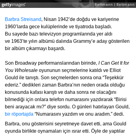
Barbra Streisand
, Nisan 1942’de doğdu ve kariyerine
1960’larda gece kulüplerinde ve tiyatroda başladı.
Bu sayede bazı televizyon programlarında yer aldı
ve 1963’te yılın albümü dalında Grammy’e aday gösterilen
bir albüm çıkarmayı başardı.
Son Broadway performanslarından birinde,
I Can Get It for
You Wholesale
oyununun seçmelerine katıldı ve Elliot
Gould ile tanıştı. Son seçmelerden sonra ona “Teşekkür
ederiz.” dedikleri zaman Barbra’nın neden orada olduğu
konusunda kafası karıştı ve daha sonra ne olacağını
bilmediği için onlara telefon numarasını yazdırarak “Birisi
beni arayacak mı?” diye sordu. O günleri hatırlayan Gould,
bir röportajda
“Numarasını yazdım ve onu aradım.” dedi.
Barbra, onu gösterisini seyretmeye davet etti, ama Gould
oyunda birlikte oynamaları için ısrar etti. Öyle de yaptılar