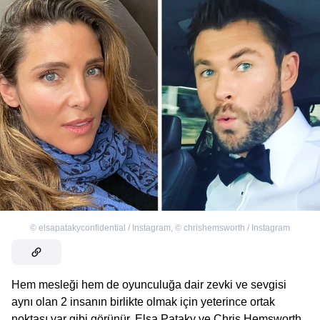
©
elsapatakyconfidential / Instagram
,
©
chrishemsworth / Instagram
Hem mesleği hem de oyunculuğa dair zevki ve sevgisi
aynı olan 2 insanın birlikte olmak için yeterince ortak
noktası var gibi görünür. Elsa Pataky ve Chris Hemsworth