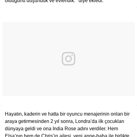
olduğunu düşündük ve evlendik.’’ diye ekledi.
Hayatın, kaderin ve hatta bir oyuncu menajerinin onları bir
araya getirmesinden 2 yıl sonra, Londra’da ilk çocukları
dünyaya geldi ve ona India Rose adını verdiler. Hem
Elsa’nın hem de Chris’in ailesi, yeni anne-baba ile birlikte