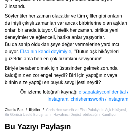
2 insandı.
Söylentiler her zaman olacaktır ve tüm çiftler gibi onların
da inişli çıkışlı zamanları var ancak birbirlerine olan aşkları
onları bir arada tutuyor. Üstelik her zaman, birlikte yeni
deneyimler ve eğlenceli, harika anlar yaşıyorlar.
Bu da sahip oldukları şeye değer vermelerine yardımcı
oluyor.
Elsa’nın kendi deyimiyle
, ’’Bütün aşk hikâyeleri
güzeldir, ama ben en çok bizimkini seviyorum!’’
Biriyle beraber olmak için üstesinden gelmek zorunda
kaldığınız en zor engel neydi? Biri için yaptığınız veya
birinin size yaptığı en büyük sevgi jesti neydi?
Ön izleme fotoğrafı kaynağı
elsapatakyconfidential /
Instagram
,
chrishemsworth / Instagram
Olumlu Bak
/
İlişkiler
/
Chris Hemsworth ve Elsa Pataky’nin Aşk Hikâyesi,
Bir Görücü Usulü Buluşmanın Hayatınızı Değiştirebileceğini Kanıtlıyor
Bu Yazıyı Paylaşın