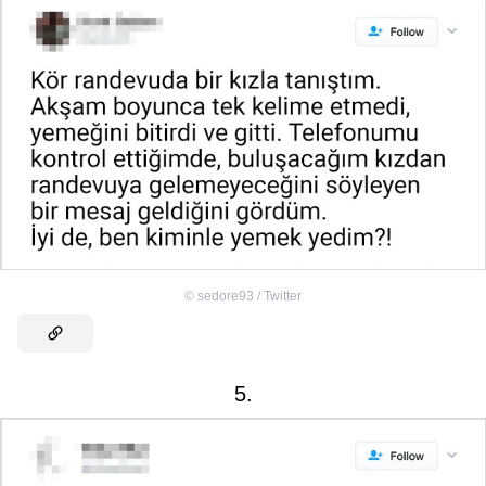
©
sedore93 / Twitter
5.