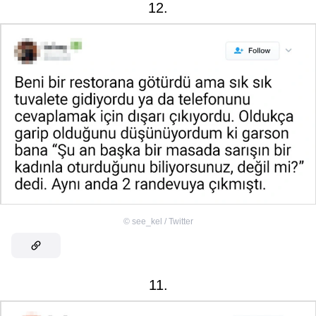
12.
©
see_kel / Twitter
11.