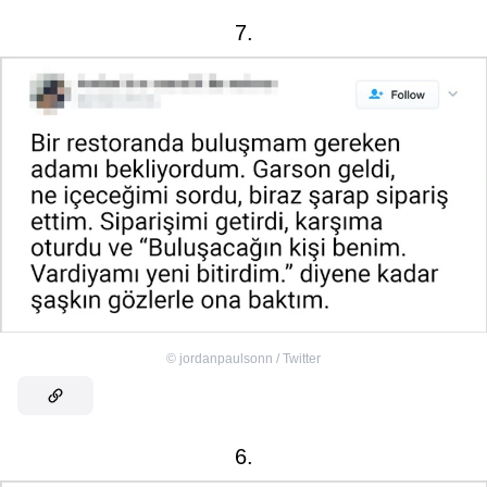
7.
©
jordanpaulsonn / Twitter
6.