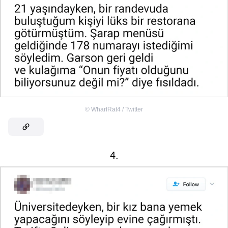
©
WharfRat4 / Twitter
4.