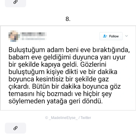
8.
©
_MadelineElyse_ / Twitter