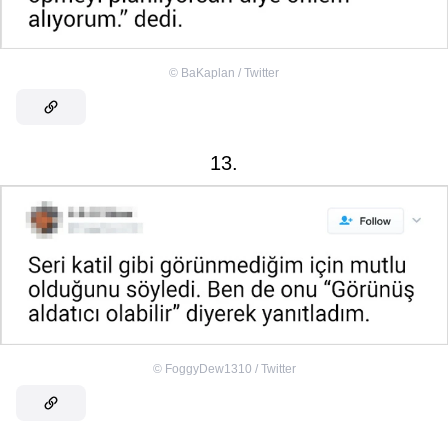
©
BaKaplan / Twitter
13.
©
FoggyDew1310 / Twitter