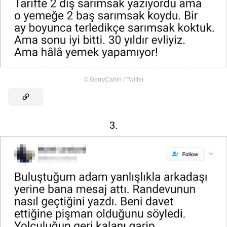
©
GerryCarlin / Twitter
3.