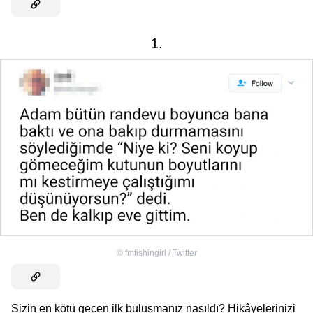
1.
©
fmfishingirl / Twitter
Sizin en kötü geçen ilk buluşmanız nasıldı? Hikâyelerinizi