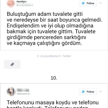
©
JocelynBieber3 / Twitter
10.