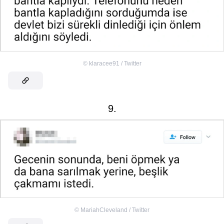
©
klaracee91 / Twitter
9.
©
MariahCleveland / Twitter