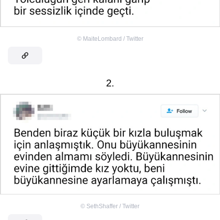
©
MaiteLombard / Twitter
2.
©
SethShaffer / Twitter