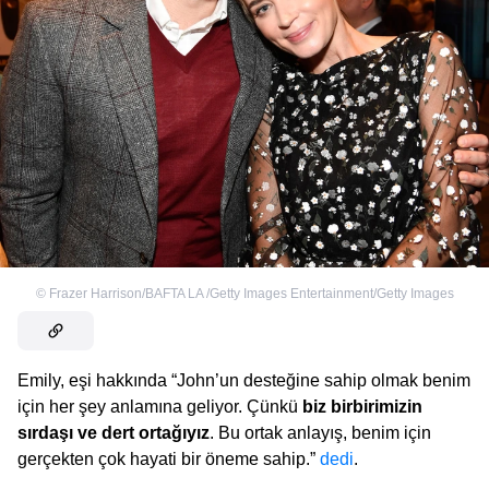
©
Frazer Harrison/BAFTA LA /Getty Images Entertainment/Getty Images
Emily, eşi hakkında “John’un desteğine sahip olmak benim
için her şey anlamına geliyor. Çünkü
biz birbirimizin
sırdaşı ve dert ortağıyız
. Bu ortak anlayış, benim için
gerçekten çok hayati bir öneme sahip.”
dedi
.