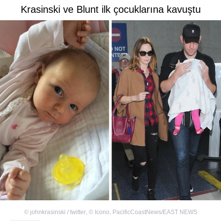
Krasinski ve Blunt ilk çocuklarına kavuştu
©
johnkrasinski / twitter
,
©
Icono, PacificCoastNews/EAST NEWS