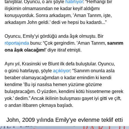
tanıştılar. Oyuncu, o anı şöyle
hatırlıyor
: “Herhangi bir
ilişkimin olmamasından ne kadar keyif aldığımı
konuşuyorduk. Sonra arkadaşım, ’Aman Tanrım, işte,
arkadaşım John geldi.’ dedi ve hepsi bu kadardı...”
Oyuncu, Emily’yi gördüğü anda âşık olmuştu. Bir
röportajında
bunu: “Çok gergindim. ’Aman Tanrım,
sanırım
ona âşık olacağım!
’ diye itiraf etmişti.
Aynı yıl, Krasinski ve Blunt ilk defa buluştular. Oyuncu,
o günü hatırlayıp, şöyle
açıklıyor
: “Sanırım onunla asla
beraber olamayacağımdan o kadar emindim ki kendi
kendime ’Bu işi nasılsa hemen yüzüme gözüme
bulaştıracağım. O yüzden, kendimi kötü hissetmeme gerek
yok.’ dedim.” Ancak ikilinin buluşması gayet iyi gitti ve çift,
o andan itibaren çıkmaya başladı.
John, 2009 yılında Emily’ye evlenme teklif etti