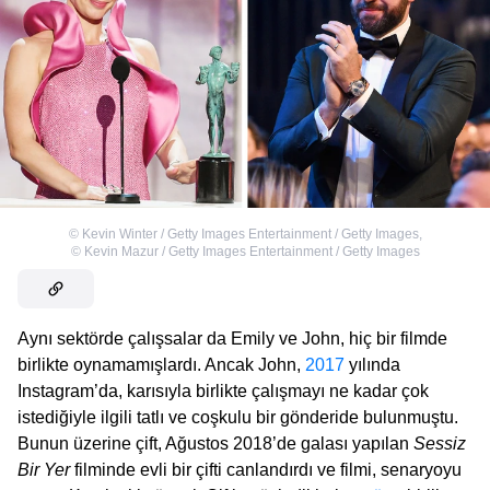
©
Kevin Winter / Getty Images Entertainment / Getty Images
,
©
Kevin Mazur / Getty Images Entertainment / Getty Images
Aynı sektörde çalışsalar da Emily ve John, hiç bir filmde
birlikte oynamamışlardı. Ancak John,
2017
yılında
Instagram’da, karısıyla birlikte çalışmayı ne kadar çok
istediğiyle ilgili tatlı ve coşkulu bir gönderide bulunmuştu.
Bunun üzerine çift, Ağustos 2018’de galası yapılan
Sessiz
Bir Yer
filminde evli bir çifti canlandırdı ve filmi, senaryoyu