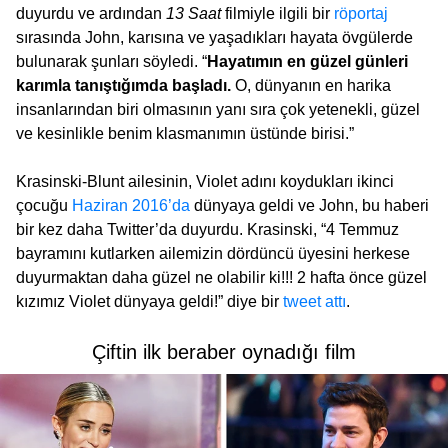
duyurdu ve ardından
13 Saat
filmiyle ilgili bir
röportaj
sırasında John, karısına ve yaşadıkları hayata övgülerde
bulunarak şunları söyledi. “
Hayatımın en güzel günleri
karımla tanıştığımda başladı.
O, dünyanın en harika
insanlarından biri olmasının yanı sıra çok yetenekli, güzel
ve kesinlikle benim klasmanımın üstünde birisi.”
Krasinski-Blunt ailesinin, Violet adını koydukları ikinci
çocuğu
Haziran 2016’da
dünyaya geldi ve John, bu haberi
bir kez daha Twitter’da duyurdu. Krasinski, “4 Temmuz
bayramını kutlarken ailemizin dördüncü üyesini herkese
duyurmaktan daha güzel ne olabilir ki!!! 2 hafta önce güzel
kızımız Violet dünyaya geldi!” diye bir
tweet attı
.
Çiftin ilk beraber oynadığı film