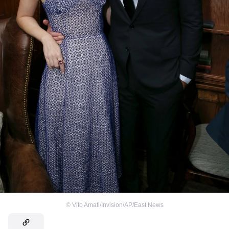
©
Vito Amati/Invision/AP/East News