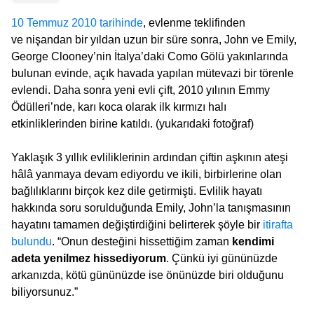
10 Temmuz 2010 tarihinde
, evlenme teklifinden
ve nişandan bir yıldan uzun bir süre sonra, John ve Emily,
George Clooney’nin İtalya’daki Como Gölü yakınlarında
bulunan evinde, açık havada yapılan mütevazi bir törenle
evlendi. Daha sonra yeni evli çift, 2010 yılının Emmy
Ödülleri’nde, karı koca olarak ilk kırmızı halı
etkinliklerinden birine katıldı. (yukarıdaki fotoğraf)
Yaklaşık 3 yıllık evliliklerinin ardından çiftin aşkının ateşi
hâlâ yanmaya devam ediyordu ve ikili, birbirlerine olan
bağlılıklarını birçok kez dile getirmişti. Evlilik hayatı
hakkında soru sorulduğunda Emily, John’la tanışmasının
hayatını tamamen değiştirdiğini belirterek şöyle bir
itirafta
bulundu
. “Onun desteğini hissettiğim zaman
kendimi
adeta yenilmez hissediyorum
. Çünkü iyi gününüzde
arkanızda, kötü gününüzde ise önünüzde biri olduğunu
biliyorsunuz.”