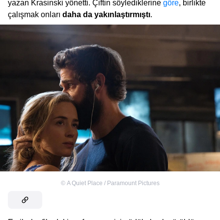
yazan Krasinski yönetti. Çiftin söylediklerine
göre
, birlikte
çalışmak onları
daha da yakınlaştırmıştı
.
©
A Quiet Place / Paramount Pictures