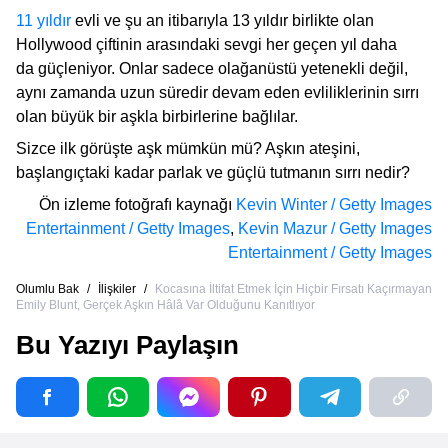
11 yıldır
evli ve şu an itibarıyla 13 yıldır birlikte olan
Hollywood çiftinin arasındaki sevgi her geçen yıl daha
da güçleniyor. Onlar sadece olağanüstü yetenekli değil,
aynı zamanda uzun süredir devam eden evliliklerinin sırrı
olan büyük bir aşkla birbirlerine bağlılar.
Sizce ilk görüşte aşk mümkün mü? Aşkın ateşini,
başlangıçtaki kadar parlak ve güçlü tutmanın sırrı nedir?
Ön izleme fotoğrafı kaynağı
Kevin Winter / Getty Images
Entertainment / Getty Images
,
Kevin Mazur / Getty Images
Entertainment / Getty Images
Olumlu Bak
/
İlişkiler
/
Kocasına İltifat Etmek İçin Hiçbir Fırsatı Kaçırmayan
Emily Blunt, Gerçek Aşkın Hâlâ Var Olduğunu Kanıtlıyor
Bu Yazıyı Paylaşın