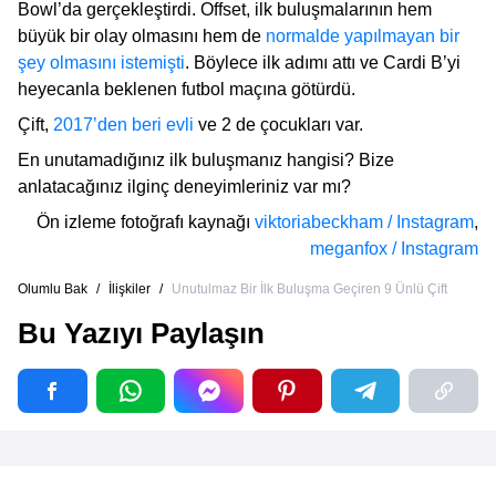
Bowl’da gerçekleştirdi. Offset, ilk buluşmalarının hem
büyük bir olay olmasını hem de
normalde yapılmayan bir
şey olmasını istemişti
. Böylece ilk adımı attı ve Cardi B’yi
heyecanla beklenen futbol maçına götürdü.
Çift,
2017’den beri evli
ve 2 de çocukları var.
En unutamadığınız ilk buluşmanız hangisi? Bize
anlatacağınız ilginç deneyimleriniz var mı?
Ön izleme fotoğrafı kaynağı
viktoriabeckham / Instagram
,
meganfox / Instagram
Olumlu Bak
/
İlişkiler
/
Unutulmaz Bir İlk Buluşma Geçiren 9 Ünlü Çift
Bu Yazıyı Paylaşın