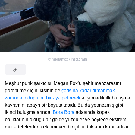
©
meganfox / Instagram
Meşhur punk şarkıcısı, Megan Fox’u şehir manzarasını
görebilmek için ikisinin de
çatısına kadar tırmanmak
zorunda olduğu bir binaya getirerek
alışılmadık ilk buluşma
kavramını apayrı bir boyuta taşıdı. Bu da yetmezmiş gibi
ikinci buluşmalarında,
Bora Bora
adasında köpek
balıklarının olduğu bir gölde yüzdüler ve böylece ekstrem
mücadelelerden çekinmeyen bir çift olduklarını kanıtladılar.