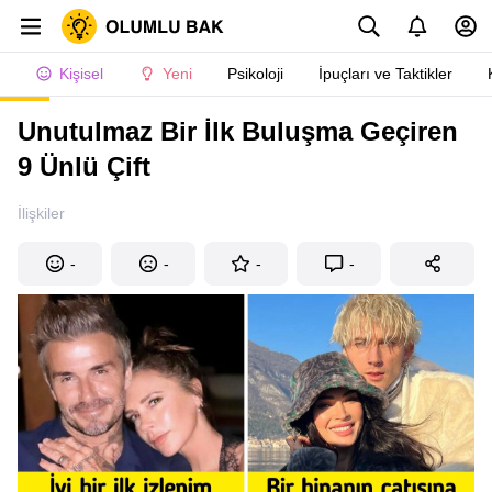
Kişisel
Yeni
Psikoloji
İpuçları ve Taktikler
Unutulmaz Bir İlk Buluşma Geçiren
9 Ünlü Çift
İlişkiler
-
-
-
-