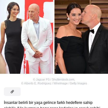
©
Jaguar PS / Shutterstock.com
,
©
Alberto E. Rodriguez / WireImage / Getty Images
İnsanlar belirli bir yaşa gelince farklı hedeflere sahip