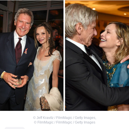
©
Jeff Kravitz / FilmMagic / Getty Images
,
©
FilmMagic / FilmMagic / Getty Images