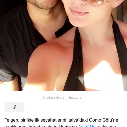
©
chrissyteigen / Instagram
Teigen, birlikte ilk seyahatlerini İtalya’daki Como Gölü’ne
yaptıklarını, burada evlendiklerini ve
All of Me
şarkısının