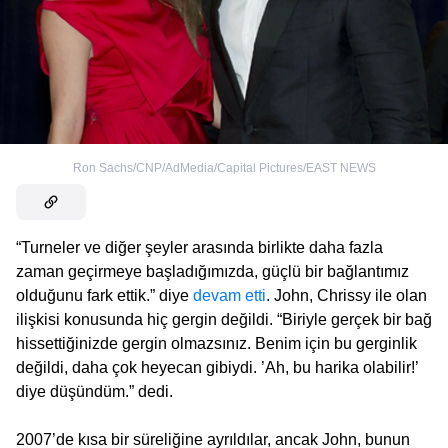
Ron Sachs/CNP/AdMedia/Capital Pictures/EAST NEWS
“Turneler ve diğer şeyler arasında birlikte daha fazla
zaman geçirmeye başladığımızda, güçlü bir bağlantımız
olduğunu fark ettik.” diye
devam etti
. John, Chrissy ile olan
ilişkisi konusunda hiç gergin değildi. “Biriyle gerçek bir bağ
hissettiğinizde gergin olmazsınız. Benim için bu gerginlik
değildi, daha çok heyecan gibiydi. ’Ah, bu harika olabilir!’
diye düşündüm.” dedi.
2007’de kısa bir süreliğine ayrıldılar, ancak John, bunun