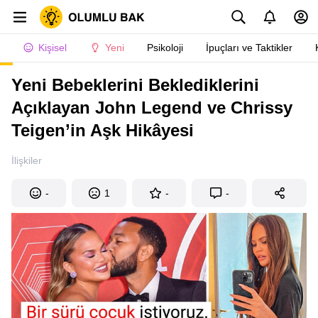
Kişisel
Yeni
Psikoloji
İpuçları ve Taktikler
Yeni Bebeklerini Beklediklerini
Açıklayan John Legend ve Chrissy
Teigen’in Aşk Hikâyesi
İlişkiler
-
1
-
-