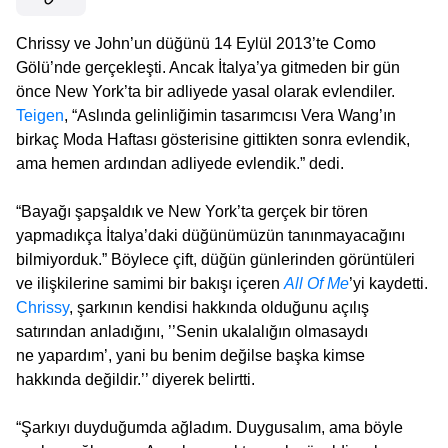
Chrissy ve John’un düğünü 14 Eylül 2013’te Como
Gölü’nde gerçekleşti. Ancak İtalya’ya gitmeden bir gün
önce New York’ta bir adliyede yasal olarak evlendiler.
Teigen
, “Aslında gelinliğimin tasarımcısı Vera Wang’ın
birkaç Moda Haftası gösterisine gittikten sonra evlendik,
ama hemen ardından adliyede evlendik.” dedi.
“Bayağı şapşaldık ve New York’ta gerçek bir tören
yapmadıkça İtalya’daki düğünümüzün tanınmayacağını
bilmiyorduk.” Böylece çift, düğün günlerinden görüntüleri
ve ilişkilerine samimi bir bakışı içeren
All Of Me
’yi kaydetti.
Chrissy
, şarkının kendisi hakkında olduğunu açılış
satırından anladığını, ’’Senin ukalalığın olmasaydı
ne yapardım’, yani bu benim değilse başka kimse
hakkında değildir.’’ diyerek belirtti.
“Şarkıyı duyduğumda ağladım. Duygusalım, ama böyle