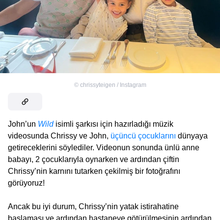
©
chrissyteigen / Instagram
John’un
Wild
isimli şarkısı için hazırladığı müzik
videosunda Chrissy ve John,
üçüncü çocuklarını
dünyaya
getireceklerini söylediler. Videonun sonunda ünlü anne
babayı, 2 çocuklarıyla oynarken ve ardından çiftin
Chrissy’nin karnını tutarken çekilmiş bir fotoğrafını
görüyoruz!
Ancak bu iyi durum, Chrissy’nin yatak istirahatine
başlaması ve ardından hastaneye götürülmesinin ardından