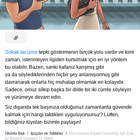
Sokak tacizine
tepki göstermenin birçok yolu vardır ve kimi
zaman, istenmeyen ilgiden kurtulmak için en iyi yöntem
bu olabilir. Bazen, sanki kafanız karışmış gibi
ya da söylediklerinden hiçbir şey anlamıyormuş gibi
davranarak onlarla hiç muhatap olmamak en kolayıdır.
Sadece, omuz silkip başka bir dilde bir iki cümle söyleyin
ve yürümeye devam edin.
Siz dışarıda tek başınıza olduğunuz zamanlarda güvende
kalmak için hangi taktikleri uyguluyorsunuz? Lütfen,
bildiğiniz tüyoları bizimle paylaşın!
Olumlu Bak
/
İpuçları ve Taktikler
/
Her Kadının Kişisel Güvenliği İçin Çok
İyi Bilmesi Gereken 11 Taktik