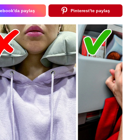
ebook'da paylaş
Pinterest'te paylaş