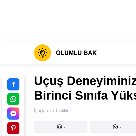
Uçuş Deneyimini
Birinci Sınıfa Yü
İpuçları ve Taktikler
-
-