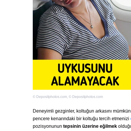
©
Depositphotos.com
,
©
Depositphotos.com
Deneyimli gezginler, koltuğun arkasını mümkün 
pencere kenarındaki bir koltuğu tercih etmenizi
pozisyonunun
tepsinin üzerine eğilmek
olduğ