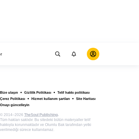
er
Bize ulaşın
Gizlilik Politikası
Telif hakkı politikası
Çerez Politikası
Hizmet kullanım şartları
Site Haritası
Onayı güncelleyin
© 2014–2026
TheSoul Publishing
.
Tüm hakları saklıdır. Bu sitedeki bütün materyaller telif
hakkıyla korunmaktadır ve Olumlu Bak tarafından yetki
verilmediği sürece kullanılamaz.