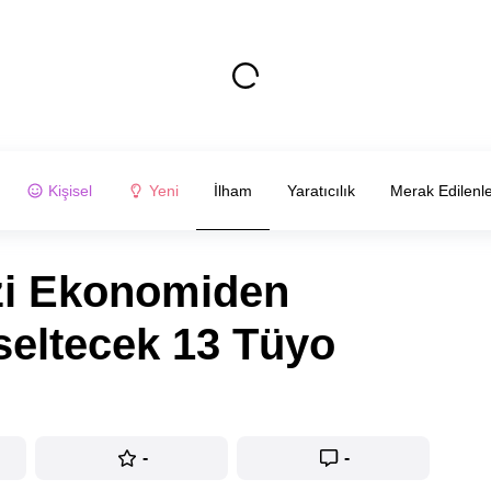
Kişisel
Yeni
İlham
Yaratıcılık
Merak Edilenl
zi Ekonomiden
kseltecek 13 Tüyo
-
-