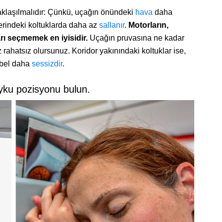
yaklaşılmalıdır: Çünkü, uçağın önündeki
hava
daha
zerindeki koltuklarda daha az
sallanır
.
Motorların,
rı seçmemek en iyisidir.
Uçağın pruvasına ne kadar
rahatsız olursunuz. Koridor yakınındaki koltuklar ise,
ibel daha
sessizdir
.
uyku pozisyonu bulun.