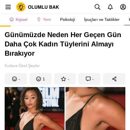
Kişisel
Yeni
Psikoloji
İpuçları ve Taktikler
Günümüzde Neden Her Geçen Gün
Daha Çok Kadın Tüylerini Almayı
Bırakıyor
Kızlara Özel Şeyler
-
1
-
-