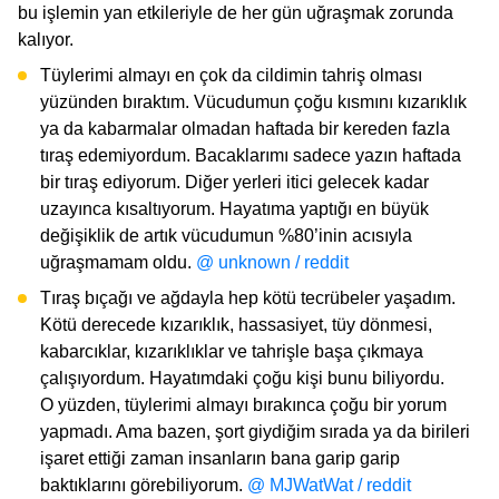
bu işlemin yan etkileriyle de her gün uğraşmak zorunda
kalıyor.
Tüylerimi almayı en çok da cildimin tahriş olması
yüzünden bıraktım. Vücudumun çoğu kısmını kızarıklık
ya da kabarmalar olmadan haftada bir kereden fazla
tıraş edemiyordum. Bacaklarımı sadece yazın haftada
bir tıraş ediyorum. Diğer yerleri itici gelecek kadar
uzayınca kısaltıyorum. Hayatıma yaptığı en büyük
değişiklik de artık vücudumun %80’inin acısıyla
uğraşmamam oldu.
@ unknown / reddit
Tıraş bıçağı ve ağdayla hep kötü tecrübeler yaşadım.
Kötü derecede kızarıklık, hassasiyet, tüy dönmesi,
kabarcıklar, kızarıklıklar ve tahrişle başa çıkmaya
çalışıyordum. Hayatımdaki çoğu kişi bunu biliyordu.
O yüzden, tüylerimi almayı bırakınca çoğu bir yorum
yapmadı. Ama bazen, şort giydiğim sırada ya da birileri
işaret ettiği zaman insanların bana garip garip
baktıklarını görebiliyorum.
@ MJWatWat / reddit