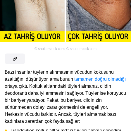
©
shutterstock.com
,
©
shutterstock.com
Bazı insanlar tüylerin alınmasının vücudun kokusunu
azalttığını düşünüyor, ama bunun
tamamen doğru olmadığı
ortaya çıktı. Koltuk altlarındaki tüyleri almanız, cildin
deodorantı daha iyi emmesini sağlıyor. Tüyler ise koruyucu
bir bariyer yaratıyor. Fakat, bu bariyer, cildinizin
sürtünmeden dolayı zarar görmesini de engelliyor.
Herkesin vücudu farklıdır. Ancak, tüyleri almamak bazı
kadınlara zarardan çok fayda sağlar:
Lisedeyken koltuk altlarımdaki tüyleri almayı denedim.