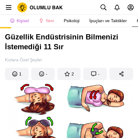
Kişisel
Yeni
Psikoloji
İpuçları ve Taktikler
Güzellik Endüstrisinin Bilmenizi
İstemediği 11 Sır
Kızlara Özel Şeyler
1
-
2
-