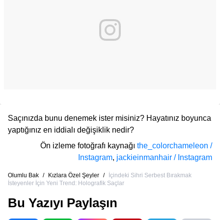
Saçınızda bunu denemek ister misiniz? Hayatınız boyunca
yaptığınız en iddialı değişiklik nedir?
Ön izleme fotoğrafı kaynağı
the_colorchameleon /
Instagram
,
jackieinmanhair / Instagram
Olumlu Bak
/
Kızlara Özel Şeyler
/
İçindeki Sihri Serbest Bırakmak
İsteyenler İçin Yeni Trend: Holografik Saçlar
Bu Yazıyı Paylaşın