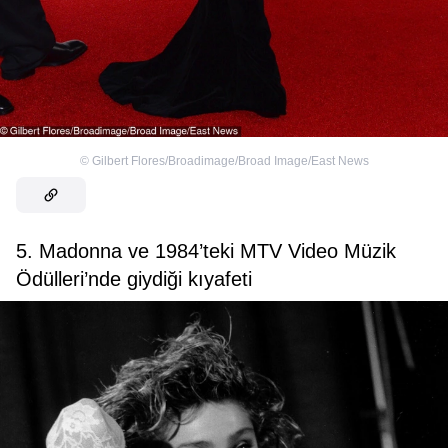
©
Gilbert Flores/Broadimage/Broad Image/East News
5. Madonna ve 1984’teki MTV Video Müzik
Ödülleri’nde giydiği kıyafeti