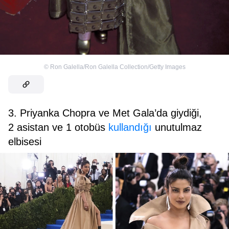
©
Ron Galella/Ron Galella Collection/Getty Images
3. Priyanka Chopra ve Met Gala’da giydiği,
2 asistan ve 1 otobüs
kullandığı
unutulmaz
elbisesi