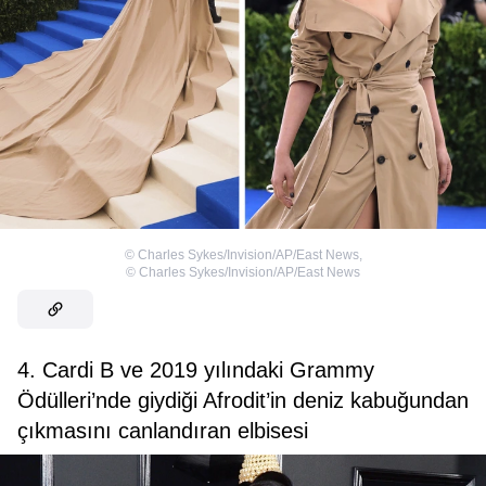
©
Charles Sykes/Invision/AP/East News
,
©
Charles Sykes/Invision/AP/East News
4. Cardi B ve 2019 yılındaki Grammy
Ödülleri’nde giydiği Afrodit’in deniz kabuğundan
çıkmasını canlandıran elbisesi