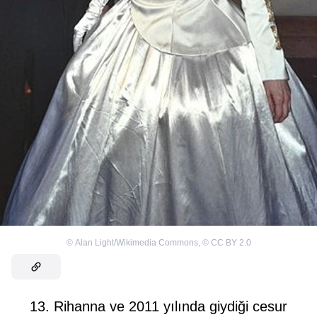
©
Alan Light/Wikimedia Commons
,
©
CC BY 2.0
13. Rihanna ve 2011 yılında giydiği cesur