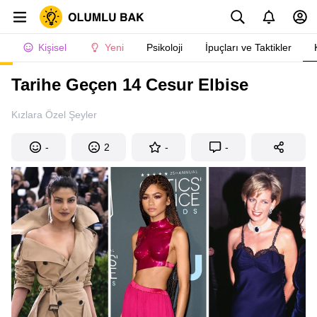
Kişisel
Yeni
Psikoloji
İpuçları ve Taktikler
Tarihe Geçen 14 Cesur Elbise
Kızlara Özel Şeyler
-
2
-
-