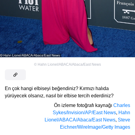
©
Hahn Lionel/ABACA/Abaca/East News
En çok hangi elbiseyi beğendiniz? Kırmızı halıda
yürüyecek olsanız, nasıl bir elbise tercih ederdiniz?
Ön izleme fotoğrafı kaynağı
Charles
Sykes/Invision/AP/East News
,
Hahn
Lionel/ABACA/Abaca/East News
,
Steve
Eichner/WireImage/Getty Images