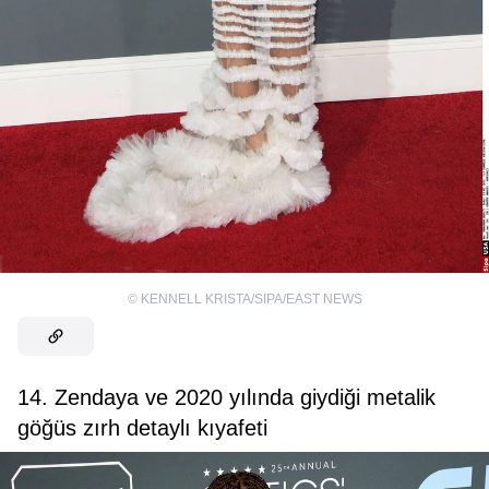
©
KENNELL KRISTA/SIPA/EAST NEWS
14. Zendaya ve 2020 yılında giydiği metalik
göğüs zırh detaylı kıyafeti