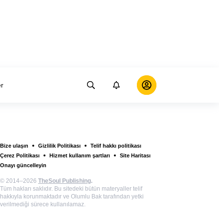
er
Bize ulaşın
Gizlilik Politikası
Telif hakkı politikası
Çerez Politikası
Hizmet kullanım şartları
Site Haritası
Onayı güncelleyin
© 2014–2026
TheSoul Publishing
.
Tüm hakları saklıdır. Bu sitedeki bütün materyaller telif
hakkıyla korunmaktadır ve Olumlu Bak tarafından yetki
verilmediği sürece kullanılamaz.