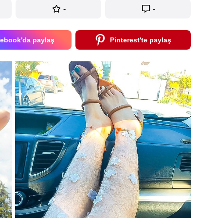
-
-
ebook'da paylaş
Pinterest'te paylaş