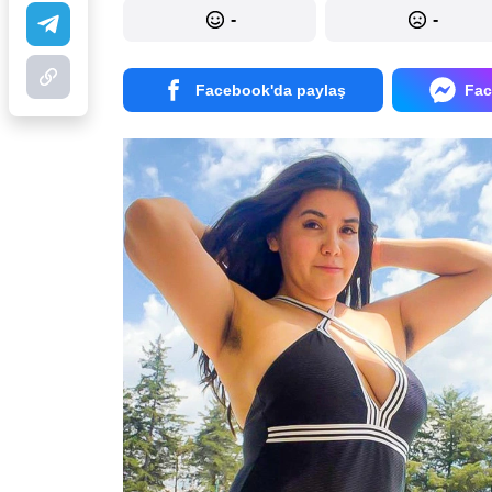
-
-
Facebook'da paylaş
Fac