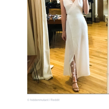
©
hiddenmutant / Reddit