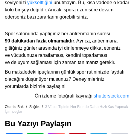
seviyenizi
yükselttiğini
unutmayın. Bu, kısa vadede o kadar
kötü bir şey değildir. Ancak, spora uzun süre devam
ederseniz bazı zararlarını görebilirsiniz.
Spor salonunda yaptığınız her antrenmanın süresi
90 dakikadan fazla olmamalıdır
. Ayrıca, antrenmana
gittiğiniz günler arasında iyi dinlenmeye dikkat etmeniz
ve vücudunuza rahatlaması, kendini toparlaması
ve de uyum sağlaması için zaman tanımanız gerekir.
Bu makaledeki ipuçlarının günlük spor rutininizde faydalı
olacağını düşünüyor musunuz? Deneyimlerinizi
yorumlarda bizimle paylaşın!
Ön izleme fotoğrafı kaynağı
shutterstock.com
Olumlu Bak
/
Sağlık
/
3 Vücut Tipinin Her Birinde Daha Hızlı Kas Yapmak
İçin İpuçları
Bu Yazıyı Paylaşın