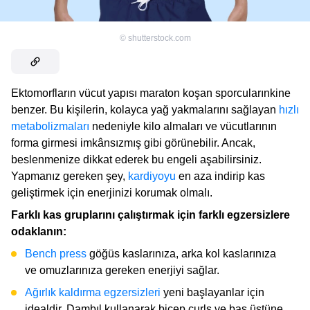
©
shutterstock.com
Ektomorfların vücut yapısı maraton koşan sporcularınkine
benzer. Bu kişilerin, kolayca yağ yakmalarını sağlayan
hızlı
metabolizmaları
nedeniyle kilo almaları ve vücutlarının
forma girmesi imkânsızmış gibi görünebilir. Ancak,
beslenmenize dikkat ederek bu engeli aşabilirsiniz.
Yapmanız gereken şey,
kardiyoyu
en aza indirip kas
geliştirmek için enerjinizi korumak olmalı.
Farklı kas gruplarını çalıştırmak için farklı egzersizlere
odaklanın:
Bench press
göğüs kaslarınıza, arka kol kaslarınıza
ve omuzlarınıza gereken enerjiyi sağlar.
Ağırlık kaldırma egzersizleri
yeni başlayanlar için
idealdir. Dambıl kullanarak bicep curls ve baş üstüne