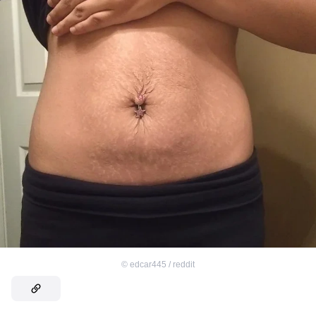
©
edcar445 / reddit