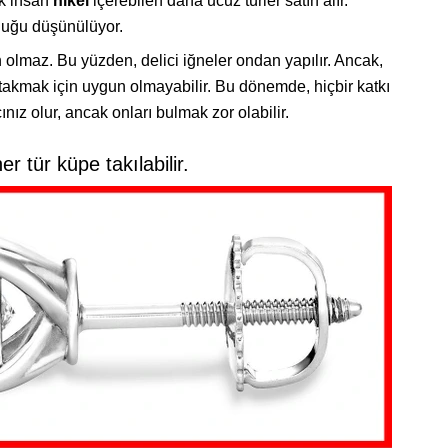
ok insan
nikel
içerebilen daha ucuz türler satın alır.
uğu düşünülüyor.
 olmaz. Bu yüzden, delici iğneler ondan yapılır. Ancak,
akmak için uygun olmayabilir. Bu dönemde, hiçbir katkı
ız olur, ancak onları bulmak zor olabilir.
er tür küpe takılabilir.