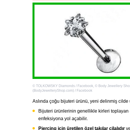
©
TOLKOWSKY Diamonds / Facebook
,
©
Body Jewellery Sho
(BodyJewelleryShop.com) / Facebook
Aslında çoğu bijuteri ürünü, yeni delinmiş cild
Bijuteri ürünlerinin genellikle kirleri toplayan
enfeksiyona yol açabilir.
Piercing için üretilen özel takılar cilalıdır
ve