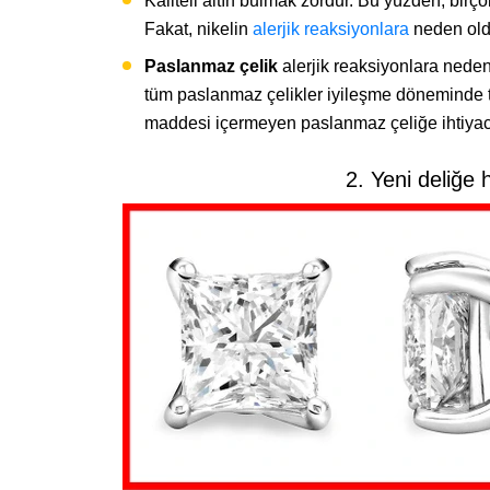
Kaliteli altın bulmak zordur. Bu yüzden, birç
Fakat, nikelin
alerjik reaksiyonlara
neden old
Paslanmaz çelik
alerjik reaksiyonlara neden
tüm paslanmaz çelikler iyileşme döneminde t
maddesi içermeyen paslanmaz çeliğe ihtiyacın
2. Yeni deliğe h