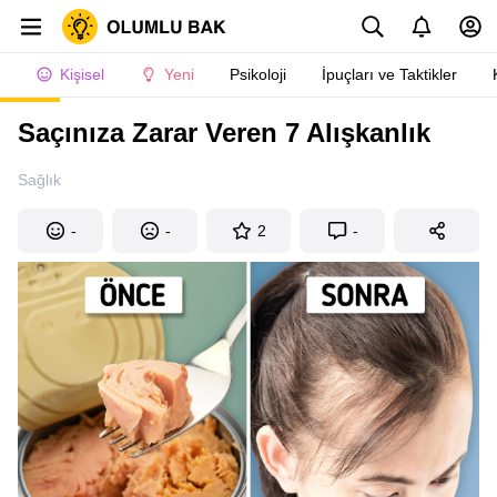
Kişisel
Yeni
Psikoloji
İpuçları ve Taktikler
Saçınıza Zarar Veren 7 Alışkanlık
Sağlık
-
-
2
-