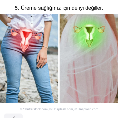
5. Üreme sağlığınız için de iyi değiller.
©
Shutterstock.com
,
©
Unsplash.com
,
©
Unsplash.com