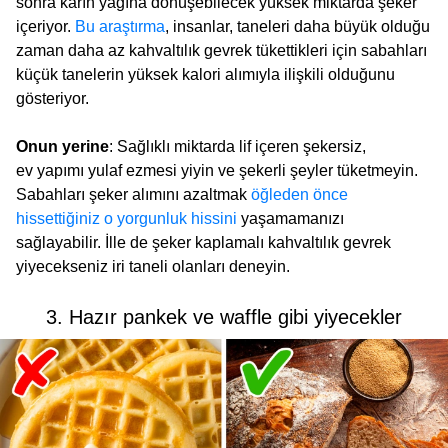
sonra karın yağına dönüşebilecek yüksek miktarda şeker
içeriyor.
Bu araştırma
, insanlar, taneleri daha büyük olduğu
zaman daha az kahvaltılık gevrek tükettikleri için sabahları
küçük tanelerin yüksek kalori alımıyla ilişkili olduğunu
gösteriyor.
Onun yerine
: Sağlıklı miktarda lif içeren şekersiz,
ev yapımı yulaf ezmesi yiyin ve şekerli şeyler tüketmeyin.
Sabahları şeker alımını azaltmak
öğleden önce
hissettiğiniz o yorgunluk hissini
yaşamamanızı
sağlayabilir. İlle de şeker kaplamalı kahvaltılık gevrek
yiyecekseniz iri taneli olanları deneyin.
3. Hazır pankek ve waffle gibi yiyecekler