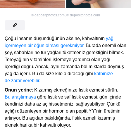
©
depositphotos.com
,
©
depositphotos.com
Çoğu insanın düşündüğünün aksine, kahvaltının
yağ
içermeyen bir öğün olması gerekmiyor
. Burada önemli olan
şey, sabahları ne tür yağları tüketmeniz gerektiğini bilmek.
Tereyağının vitaminleri işlemeye yardımcı olan yağı
içerdiği doğru. Ancak, aynı zamanda bol miktarda doymuş
yağ da içerir. Bu da size kilo aldıracağı gibi
kalbinize
de zarar verebilir
.
Onun yerine
: Kızarmış ekmeğinize fıstık ezmesi sürün.
Bu araştırmaya
göre fıstık ve saf fıstık ezmesi, gün içinde
kendinizi daha az aç hissetmenizi sağlayabiliyor. Çünkü,
açlığı düzenleyen bir hormon olan peptit YY’nin üretimini
artırıyor. Bu açıdan bakıldığında, fıstık ezmeli kızarmış
ekmek harika bir kahvaltı oluyor.