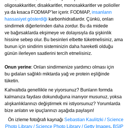
oligosakkaritler, disakkaritler, monosakkaritler ve polioller
ya da kısaca FODMAP’ler içerir. FODMAP,
insanların
hassasiyet gösterdiği
karbonhidratlardır. Çünkü, onları
sindirmek diğerlerinden daha zordur. Bu da midede
ve bağırsaklarda ekşimeye ve dolayısıyla da şişkinlik
hissine sebep olur. Bu besinleri elbette tüketmelisiniz, ama
bunun için sindirim sisteminizin daha hareketli olduğu
günün ilerleyen saatlerini tercih etmelisiniz.
Onun yerine
: Onları sindirmenize yardımcı olması için
bu gıdaları sağlıklı miktarda yağ ve protein eşliğinde
tüketin.
Kahvaltıda genellikle ne yiyorsunuz? Bunların formda
kalmanıza faydası dokunduğuna inanıyor musunuz, yoksa
alışkanlıklarınızı değiştirmek mi istiyorsunuz? Yorumlarda
bize anlatın ve ipuçlarınızı aşağıda paylaşın!
Ön izleme fotoğrafı kaynağı
Sebastian Kaulitzki / Science
Photo Library / Science Photo Library / Getty Images
,
BSIP